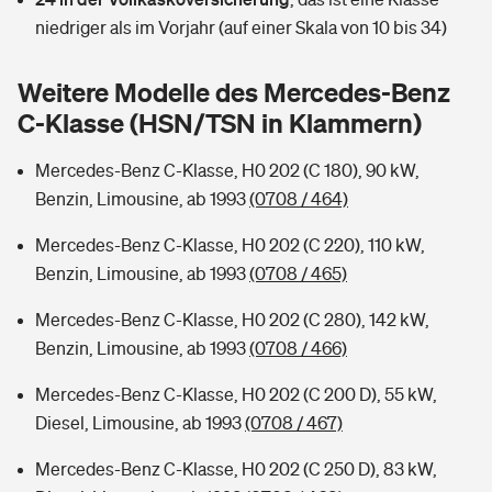
Sie haben Fragen?
niedriger als im Vorjahr (auf einer Skala von 10 bis 34)
Hochwasser-Check: Wie gefährdet ist Ihr Haus?
Private Cyberversicherung
Rentenrechner: Wie viel Geld bekomme ich im Alter?
Weitere Modelle des Mercedes-Benz
Wer versichert was: Jetzt Versicherer finden
Musikinstrumentenversicherung
C-Klasse (HSN/TSN in Klammern)
Sie haben Fragen?
Zur Übersicht
Mercedes-Benz C-Klasse, H0 202 (C 180), 90 kW,
Benzin, Limousine, ab 1993
(0708 / 464)
Tools
Mercedes-Benz C-Klasse, H0 202 (C 220), 110 kW,
Benzin, Limousine, ab 1993
(0708 / 465)
Kinderunfall-Check: Mehr Sicherheit für deine Kids
Mercedes-Benz C-Klasse, H0 202 (C 280), 142 kW,
Benzin, Limousine, ab 1993
(0708 / 466)
Typklassen: So ist Ihr Auto eingestuft
Mercedes-Benz C-Klasse, H0 202 (C 200 D), 55 kW,
Diesel, Limousine, ab 1993
(0708 / 467)
Sie haben Fragen?
Mercedes-Benz C-Klasse, H0 202 (C 250 D), 83 kW,