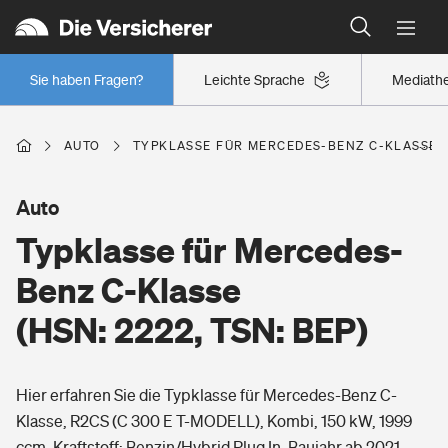
Typklassen: So ist Ihr Auto eingestuft
Wer versichert was: Jetzt Versicherer finden
Regionalklassen: So ist Ihre Region eingestuft
Sie haben Fragen?
Leichte Sprache
Mediath
Wer versichert was: Jetzt Versicherer finden
AUTO
TYPKLASSE FÜR MERCEDES-BENZ C-KLASSE (H
Beruf
Auto
Typklasse für Mercedes-
Berufsunfähigkeitsversicherung
Wohnen
Benz C-Klasse
Erwerbsunfähigkeitsversicherung
(HSN: 2222, TSN: BEP)
Wohngebäudeversicherung
Freizeit
Grundfähigkeitsversicherung
Hier erfahren Sie die Typklasse für Mercedes-Benz C-
Hausratversicherung
Arbeitsrechtsschutz
Klasse, R2CS (C 300 E T-MODELL), Kombi, 150 kW, 1999
Pri­vate Haft­pflicht­
Gesundheit
ccm, Kraftstoff: Benzin/Hybrid Plug In, Baujahr ab 2021.
Elementarversicherung