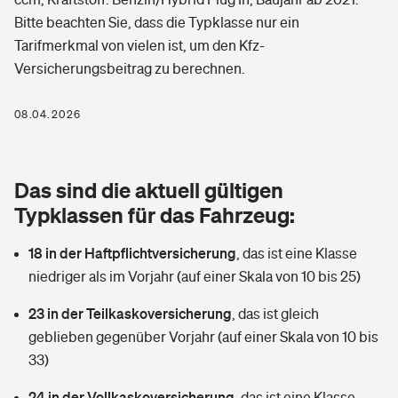
Berufshaftpflichtversicherung
Bitte beachten Sie, dass die Typklasse nur ein
Rechts­schutz­ver­si­che­rung
Tarifmerkmal von vielen ist, um den Kfz-
Photovoltaik
Private Krankenversicherung
Zur Übersicht
Versicherungsbeitrag zu berechnen.
Fahrradversicherung
Wärmepumpen versichern
Zahnzusatzversicherung
08.04.2026
Unfallversicherung
Tools
Glasversicherung
Dread-Disease-Versicherung
Kinderunfall­ver­si­che­rung
Das sind die aktuell gültigen
Rentenrechner: Wie viel Geld bekomme ich im Alter?
Vermieterrrechtsschutz
Tierkrankenversicherung
Typklassen für das Fahrzeug:
Kinderinvalidität
Wer versichert was: Jetzt Versicherer finden
Mietkautionsversicherung
Zur Übersicht
18 in der Haftpflichtversicherung
,
das ist eine Klasse
Reiseversicherung
niedriger als im Vorjahr (auf einer Skala von 10 bis 25)
Sie haben Fragen?
Restkreditversicherung
Tools
Hundehalter-Haftpflicht
23 in der Teilkaskoversicherung
,
das ist gleich
Zur Übersicht
geblieben gegenüber Vorjahr (auf einer Skala von 10 bis
Pferdehalter-Haftpflicht
Wer versichert was: Jetzt Versicherer finden
33)
Tools
24 in der Vollkaskoversicherung
Handyversicherung
,
das ist eine Klasse