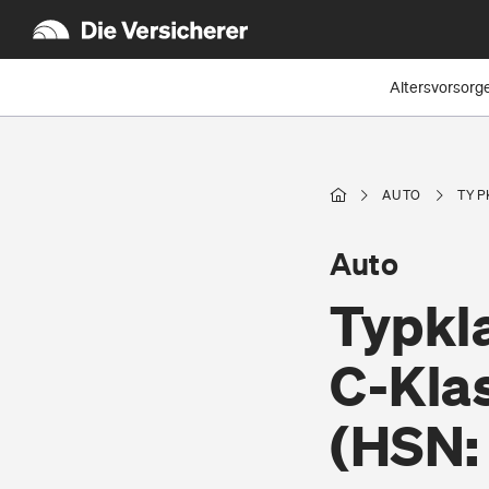
Altersvorsorg
AUTO
TYP
Auto
Typkl
C-Kla
(HSN: