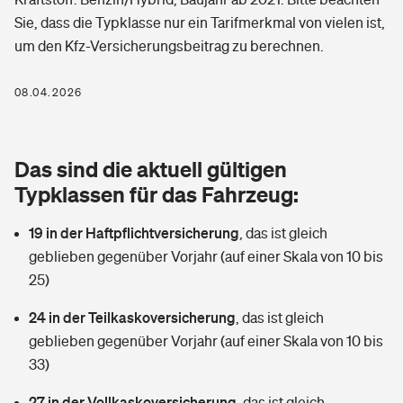
Berufshaftpflichtversicherung
Sie, dass die Typklasse nur ein Tarifmerkmal von vielen ist,
Rechts­schutz­ver­si­che­rung
um den Kfz-Versicherungsbeitrag zu berechnen.
Photovoltaik
Private Krankenversicherung
Zur Übersicht
Fahrradversicherung
Wärmepumpen versichern
08.04.2026
Zahnzusatzversicherung
Unfallversicherung
Tools
Glasversicherung
Dread-Disease-Versicherung
Das sind die aktuell gültigen
Kinderunfall­ver­si­che­rung
Rentenrechner: Wie viel Geld bekomme ich im Alter?
Vermieterrrechtsschutz
Typklassen für das Fahrzeug:
Tierkrankenversicherung
Kinderinvalidität
19 in der Haftpflichtversicherung
,
das ist gleich
Wer versichert was: Jetzt Versicherer finden
Mietkautionsversicherung
Zur Übersicht
geblieben gegenüber Vorjahr (auf einer Skala von 10 bis
Reiseversicherung
25)
Sie haben Fragen?
Restkreditversicherung
Tools
Hundehalter-Haftpflicht
24 in der Teilkaskoversicherung
,
das ist gleich
Zur Übersicht
geblieben gegenüber Vorjahr (auf einer Skala von 10 bis
Pferdehalter-Haftpflicht
Wer versichert was: Jetzt Versicherer finden
33)
Tools
27 in der Vollkaskoversicherung
Handyversicherung
,
das ist gleich