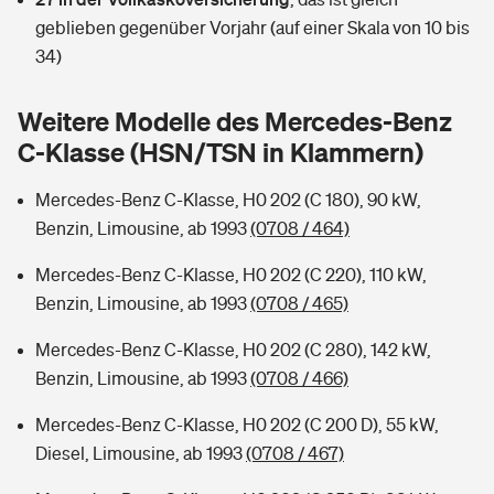
Sie haben Fragen?
geblieben gegenüber Vorjahr (auf einer Skala von 10 bis
Hochwasser-Check: Wie gefährdet ist Ihr Haus?
Private Cyberversicherung
34)
Rentenrechner: Wie viel Geld bekomme ich im Alter?
Wer versichert was: Jetzt Versicherer finden
Musikinstrumentenversicherung
Weitere Modelle des Mercedes-Benz
C-Klasse (HSN/TSN in Klammern)
Sie haben Fragen?
Zur Übersicht
Mercedes-Benz C-Klasse, H0 202 (C 180), 90 kW,
Benzin, Limousine, ab 1993
(0708 / 464)
Tools
Mercedes-Benz C-Klasse, H0 202 (C 220), 110 kW,
Benzin, Limousine, ab 1993
(0708 / 465)
Kinderunfall-Check: Mehr Sicherheit für deine Kids
Mercedes-Benz C-Klasse, H0 202 (C 280), 142 kW,
Typklassen: So ist Ihr Auto eingestuft
Benzin, Limousine, ab 1993
(0708 / 466)
Mercedes-Benz C-Klasse, H0 202 (C 200 D), 55 kW,
Sie haben Fragen?
Diesel, Limousine, ab 1993
(0708 / 467)