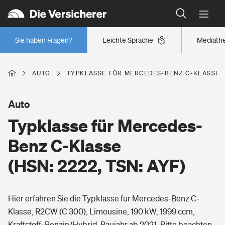
Typklassen: So ist Ihr Auto eingestuft
Wer versichert was: Jetzt Versicherer finden
Regionalklassen: So ist Ihre Region eingestuft
Sie haben Fragen?
Leichte Sprache
Mediath
Wer versichert was: Jetzt Versicherer finden
AUTO
TYPKLASSE FÜR MERCEDES-BENZ C-KLASSE (H
Beruf
Auto
Typklasse für Mercedes-
Berufsunfähigkeitsversicherung
Wohnen
Benz C-Klasse
Erwerbsunfähigkeitsversicherung
(HSN: 2222, TSN: AYF)
Wohngebäudeversicherung
Freizeit
Grundfähigkeitsversicherung
Hier erfahren Sie die Typklasse für Mercedes-Benz C-
Hausratversicherung
Arbeitsrechtsschutz
Klasse, R2CW (C 300), Limousine, 190 kW, 1999 ccm,
Pri­vate Haft­pflicht­
Gesundheit
Kraftstoff: Benzin/Hybrid, Baujahr ab 2021. Bitte beachten
Elementarversicherung