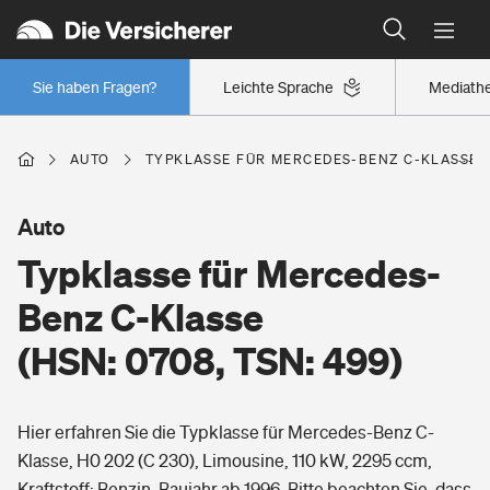
Typklassen: So ist Ihr Auto eingestuft
Wer versichert was: Jetzt Versicherer finden
Regionalklassen: So ist Ihre Region eingestuft
Sie haben Fragen?
Leichte Sprache
Mediath
Wer versichert was: Jetzt Versicherer finden
AUTO
TYPKLASSE FÜR MERCEDES-BENZ C-KLASSE (H
Beruf
Auto
Typklasse für Mercedes-
Berufsunfähigkeitsversicherung
Wohnen
Benz C-Klasse
Erwerbsunfähigkeitsversicherung
(HSN: 0708, TSN: 499)
Wohngebäudeversicherung
Freizeit
Grundfähigkeitsversicherung
Hier erfahren Sie die Typklasse für Mercedes-Benz C-
Hausratversicherung
Arbeitsrechtsschutz
Klasse, H0 202 (C 230), Limousine, 110 kW, 2295 ccm,
Pri­vate Haft­pflicht­
Gesundheit
Kraftstoff: Benzin, Baujahr ab 1996. Bitte beachten Sie, dass
Elementarversicherung