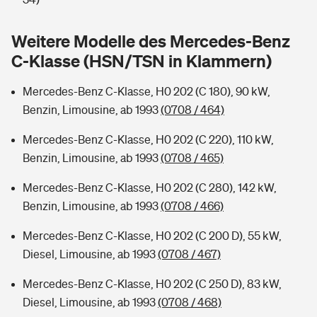
Sie haben Fragen?
Hochwasser-Check: Wie gefährdet ist Ihr Haus?
Private Cyberversicherung
Weitere Modelle des Mercedes-Benz
Rentenrechner: Wie viel Geld bekomme ich im Alter?
C-Klasse (HSN/TSN in Klammern)
Wer versichert was: Jetzt Versicherer finden
Musikinstrumentenversicherung
Mercedes-Benz C-Klasse, H0 202 (C 180), 90 kW,
Sie haben Fragen?
Zur Übersicht
Benzin, Limousine, ab 1993
(0708 / 464)
Mercedes-Benz C-Klasse, H0 202 (C 220), 110 kW,
Tools
Benzin, Limousine, ab 1993
(0708 / 465)
Mercedes-Benz C-Klasse, H0 202 (C 280), 142 kW,
Kinderunfall-Check: Mehr Sicherheit für deine Kids
Benzin, Limousine, ab 1993
(0708 / 466)
Mercedes-Benz C-Klasse, H0 202 (C 200 D), 55 kW,
Typklassen: So ist Ihr Auto eingestuft
Diesel, Limousine, ab 1993
(0708 / 467)
Sie haben Fragen?
Mercedes-Benz C-Klasse, H0 202 (C 250 D), 83 kW,
Diesel, Limousine, ab 1993
(0708 / 468)