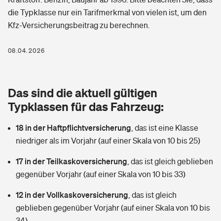
Berufshaftpflichtversicherung
die Typklasse nur ein Tarifmerkmal von vielen ist, um den
Rechts­schutz­ver­si­che­rung
Kfz-Versicherungsbeitrag zu berechnen.
Photovoltaik
Private Krankenversicherung
Zur Übersicht
Fahrradversicherung
Wärmepumpen versichern
08.04.2026
Zahnzusatzversicherung
Unfallversicherung
Tools
Glasversicherung
Dread-Disease-Versicherung
Das sind die aktuell gültigen
Kinderunfall­ver­si­che­rung
Rentenrechner: Wie viel Geld bekomme ich im Alter?
Vermieterrrechtsschutz
Typklassen für das Fahrzeug:
Tierkrankenversicherung
Kinderinvalidität
18 in der Haftpflichtversicherung
,
das ist eine Klasse
Wer versichert was: Jetzt Versicherer finden
Mietkautionsversicherung
Zur Übersicht
niedriger als im Vorjahr (auf einer Skala von 10 bis 25)
Reiseversicherung
Sie haben Fragen?
Restkreditversicherung
17 in der Teilkaskoversicherung
,
das ist gleich geblieben
Tools
Hundehalter-Haftpflicht
gegenüber Vorjahr (auf einer Skala von 10 bis 33)
Zur Übersicht
12 in der Vollkaskoversicherung
Pferdehalter-Haftpflicht
,
das ist gleich
Wer versichert was: Jetzt Versicherer finden
geblieben gegenüber Vorjahr (auf einer Skala von 10 bis
Tools
Handyversicherung
34)