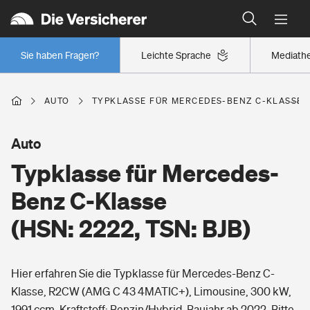
Typklassen: So ist Ihr Auto eingestuft
Wer versichert was: Jetzt Versicherer finden
Regionalklassen: So ist Ihre Region eingestuft
Sie haben Fragen?
Leichte Sprache
Mediath
Wer versichert was: Jetzt Versicherer finden
AUTO
TYPKLASSE FÜR MERCEDES-BENZ C-KLASSE (H
Beruf
Auto
Typklasse für Mercedes-
Berufsunfähigkeitsversicherung
Wohnen
Benz C-Klasse
Erwerbsunfähigkeitsversicherung
(HSN: 2222, TSN: BJB)
Wohngebäudeversicherung
Freizeit
Grundfähigkeitsversicherung
Hier erfahren Sie die Typklasse für Mercedes-Benz C-
Hausratversicherung
Arbeitsrechtsschutz
Klasse, R2CW (AMG C 43 4MATIC+), Limousine, 300 kW,
Pri­vate Haft­pflicht­
Gesundheit
1991 ccm, Kraftstoff: Benzin/Hybrid, Baujahr ab 2022. Bitte
Elementarversicherung