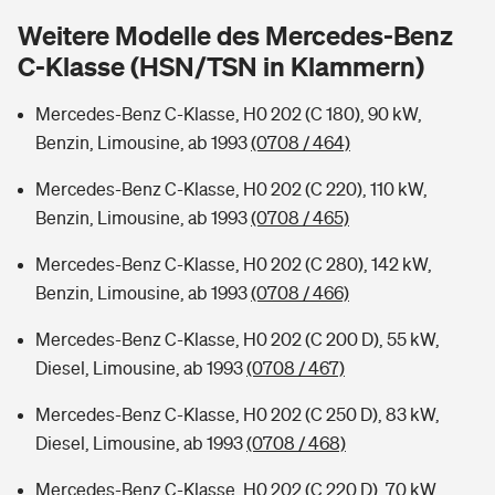
Sie haben Fragen?
Weitere Modelle des Mercedes-Benz
Hochwasser-Check: Wie gefährdet ist Ihr Haus?
Private Cyberversicherung
C-Klasse (HSN/TSN in Klammern)
Rentenrechner: Wie viel Geld bekomme ich im Alter?
Wer versichert was: Jetzt Versicherer finden
Musikinstrumentenversicherung
Mercedes-Benz C-Klasse, H0 202 (C 180), 90 kW,
Benzin, Limousine, ab 1993
(0708 / 464)
Sie haben Fragen?
Zur Übersicht
Mercedes-Benz C-Klasse, H0 202 (C 220), 110 kW,
Benzin, Limousine, ab 1993
(0708 / 465)
Tools
Mercedes-Benz C-Klasse, H0 202 (C 280), 142 kW,
Benzin, Limousine, ab 1993
(0708 / 466)
Kinderunfall-Check: Mehr Sicherheit für deine Kids
Mercedes-Benz C-Klasse, H0 202 (C 200 D), 55 kW,
Diesel, Limousine, ab 1993
(0708 / 467)
Typklassen: So ist Ihr Auto eingestuft
Mercedes-Benz C-Klasse, H0 202 (C 250 D), 83 kW,
Sie haben Fragen?
Diesel, Limousine, ab 1993
(0708 / 468)
Mercedes-Benz C-Klasse, H0 202 (C 220 D), 70 kW,