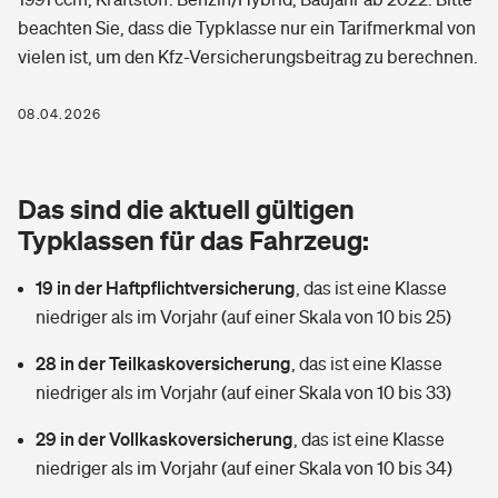
Berufshaftpflichtversicherung
beachten Sie, dass die Typklasse nur ein Tarifmerkmal von
Rechts­schutz­ver­si­che­rung
vielen ist, um den Kfz-Versicherungsbeitrag zu berechnen.
Photovoltaik
Private Krankenversicherung
Zur Übersicht
Fahrradversicherung
Wärmepumpen versichern
08.04.2026
Zahnzusatzversicherung
Unfallversicherung
Tools
Glasversicherung
Dread-Disease-Versicherung
Das sind die aktuell gültigen
Kinderunfall­ver­si­che­rung
Rentenrechner: Wie viel Geld bekomme ich im Alter?
Vermieterrrechtsschutz
Typklassen für das Fahrzeug:
Tierkrankenversicherung
Kinderinvalidität
19 in der Haftpflichtversicherung
,
das ist eine Klasse
Wer versichert was: Jetzt Versicherer finden
Mietkautionsversicherung
Zur Übersicht
niedriger als im Vorjahr (auf einer Skala von 10 bis 25)
Reiseversicherung
Sie haben Fragen?
Restkreditversicherung
28 in der Teilkaskoversicherung
,
das ist eine Klasse
Tools
Hundehalter-Haftpflicht
niedriger als im Vorjahr (auf einer Skala von 10 bis 33)
Zur Übersicht
29 in der Vollkaskoversicherung
Pferdehalter-Haftpflicht
,
das ist eine Klasse
Wer versichert was: Jetzt Versicherer finden
niedriger als im Vorjahr (auf einer Skala von 10 bis 34)
Tools
Handyversicherung