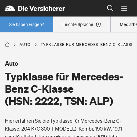
Typklassen: So ist Ihr Auto eingestuft
Wer versichert was: Jetzt Versicherer finden
Regionalklassen: So ist Ihre Region eingestuft
Sie haben Fragen?
Leichte Sprache
Mediath
Wer versichert was: Jetzt Versicherer finden
AUTO
TYPKLASSE FÜR MERCEDES-BENZ C-KLASSE (H
Beruf
Auto
Typklasse für Mercedes-
Berufsunfähigkeitsversicherung
Wohnen
Benz C-Klasse
Erwerbsunfähigkeitsversicherung
(HSN: 2222, TSN: ALP)
Wohngebäudeversicherung
Freizeit
Grundfähigkeitsversicherung
Hier erfahren Sie die Typklasse für Mercedes-Benz C-
Hausratversicherung
Arbeitsrechtsschutz
Klasse, 204 K (C 300 T-MODELL), Kombi, 190 kW, 1991
Pri­vate Haft­pflicht­
Gesundheit
ccm, Kraftstoff: Benzin/Hybrid, Baujahr ab 2019. Bitte
Elementarversicherung