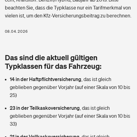
Berufshaftpflichtversicherung
beachten Sie, dass die Typklasse nur ein Tarifmerkmal von
Rechts­schutz­ver­si­che­rung
vielen ist, um den Kfz-Versicherungsbeitrag zu berechnen.
Photovoltaik
Private Krankenversicherung
Zur Übersicht
Fahrradversicherung
Wärmepumpen versichern
08.04.2026
Zahnzusatzversicherung
Unfallversicherung
Tools
Glasversicherung
Dread-Disease-Versicherung
Das sind die aktuell gültigen
Kinderunfall­ver­si­che­rung
Rentenrechner: Wie viel Geld bekomme ich im Alter?
Vermieterrrechtsschutz
Typklassen für das Fahrzeug:
Tierkrankenversicherung
Kinderinvalidität
14 in der Haftpflichtversicherung
,
das ist gleich
Wer versichert was: Jetzt Versicherer finden
Mietkautionsversicherung
Zur Übersicht
geblieben gegenüber Vorjahr (auf einer Skala von 10 bis
Reiseversicherung
25)
Sie haben Fragen?
Restkreditversicherung
Tools
Hundehalter-Haftpflicht
23 in der Teilkaskoversicherung
,
das ist gleich
Zur Übersicht
geblieben gegenüber Vorjahr (auf einer Skala von 10 bis
Pferdehalter-Haftpflicht
Wer versichert was: Jetzt Versicherer finden
33)
Tools
21 in der Vollkaskoversicherung
Handyversicherung
,
das ist gleich