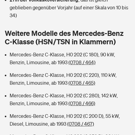
Sie haben Fragen?
geblieben gegenüber Vorjahr (auf einer Skala von 10 bis
Hochwasser-Check: Wie gefährdet ist Ihr Haus?
Private Cyberversicherung
34)
Rentenrechner: Wie viel Geld bekomme ich im Alter?
Wer versichert was: Jetzt Versicherer finden
Musikinstrumentenversicherung
Weitere Modelle des Mercedes-Benz
C-Klasse (HSN/TSN in Klammern)
Sie haben Fragen?
Zur Übersicht
Mercedes-Benz C-Klasse, H0 202 (C 180), 90 kW,
Benzin, Limousine, ab 1993
(0708 / 464)
Tools
Mercedes-Benz C-Klasse, H0 202 (C 220), 110 kW,
Benzin, Limousine, ab 1993
(0708 / 465)
Kinderunfall-Check: Mehr Sicherheit für deine Kids
Mercedes-Benz C-Klasse, H0 202 (C 280), 142 kW,
Typklassen: So ist Ihr Auto eingestuft
Benzin, Limousine, ab 1993
(0708 / 466)
Mercedes-Benz C-Klasse, H0 202 (C 200 D), 55 kW,
Sie haben Fragen?
Diesel, Limousine, ab 1993
(0708 / 467)