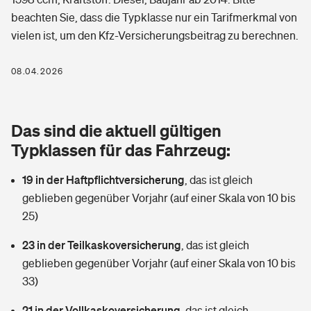
Berufshaftpflichtversicherung
beachten Sie, dass die Typklasse nur ein Tarifmerkmal von
Rechts­schutz­ver­si­che­rung
vielen ist, um den Kfz-Versicherungsbeitrag zu berechnen.
Photovoltaik
Private Krankenversicherung
Zur Übersicht
Fahrradversicherung
Wärmepumpen versichern
08.04.2026
Zahnzusatzversicherung
Unfallversicherung
Tools
Glasversicherung
Dread-Disease-Versicherung
Das sind die aktuell gültigen
Kinderunfall­ver­si­che­rung
Rentenrechner: Wie viel Geld bekomme ich im Alter?
Vermieterrrechtsschutz
Typklassen für das Fahrzeug:
Tierkrankenversicherung
Kinderinvalidität
19 in der Haftpflichtversicherung
,
das ist gleich
Wer versichert was: Jetzt Versicherer finden
Mietkautionsversicherung
Zur Übersicht
geblieben gegenüber Vorjahr (auf einer Skala von 10 bis
Reiseversicherung
25)
Sie haben Fragen?
Restkreditversicherung
Tools
Hundehalter-Haftpflicht
23 in der Teilkaskoversicherung
,
das ist gleich
Zur Übersicht
geblieben gegenüber Vorjahr (auf einer Skala von 10 bis
Pferdehalter-Haftpflicht
Wer versichert was: Jetzt Versicherer finden
33)
Tools
21 in der Vollkaskoversicherung
Handyversicherung
,
das ist gleich