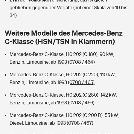
Sie haben Fragen?
geblieben gegenüber Vorjahr (auf einer Skala von 10 bis
Hochwasser-Check: Wie gefährdet ist Ihr Haus?
Private Cyberversicherung
34)
Rentenrechner: Wie viel Geld bekomme ich im Alter?
Wer versichert was: Jetzt Versicherer finden
Musikinstrumentenversicherung
Weitere Modelle des Mercedes-Benz
C-Klasse (HSN/TSN in Klammern)
Sie haben Fragen?
Zur Übersicht
Mercedes-Benz C-Klasse, H0 202 (C 180), 90 kW,
Benzin, Limousine, ab 1993
(0708 / 464)
Tools
Mercedes-Benz C-Klasse, H0 202 (C 220), 110 kW,
Benzin, Limousine, ab 1993
(0708 / 465)
Kinderunfall-Check: Mehr Sicherheit für deine Kids
Mercedes-Benz C-Klasse, H0 202 (C 280), 142 kW,
Typklassen: So ist Ihr Auto eingestuft
Benzin, Limousine, ab 1993
(0708 / 466)
Mercedes-Benz C-Klasse, H0 202 (C 200 D), 55 kW,
Sie haben Fragen?
Diesel, Limousine, ab 1993
(0708 / 467)