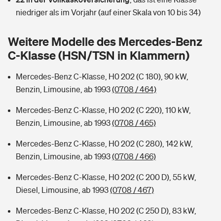
Sie haben Fragen?
niedriger als im Vorjahr (auf einer Skala von 10 bis 34)
Hochwasser-Check: Wie gefährdet ist Ihr Haus?
Private Cyberversicherung
Rentenrechner: Wie viel Geld bekomme ich im Alter?
Weitere Modelle des Mercedes-Benz
Wer versichert was: Jetzt Versicherer finden
Musikinstrumentenversicherung
C-Klasse (HSN/TSN in Klammern)
Sie haben Fragen?
Zur Übersicht
Mercedes-Benz C-Klasse, H0 202 (C 180), 90 kW,
Benzin, Limousine, ab 1993
(0708 / 464)
Tools
Mercedes-Benz C-Klasse, H0 202 (C 220), 110 kW,
Benzin, Limousine, ab 1993
(0708 / 465)
Kinderunfall-Check: Mehr Sicherheit für deine Kids
Mercedes-Benz C-Klasse, H0 202 (C 280), 142 kW,
Benzin, Limousine, ab 1993
(0708 / 466)
Typklassen: So ist Ihr Auto eingestuft
Mercedes-Benz C-Klasse, H0 202 (C 200 D), 55 kW,
Diesel, Limousine, ab 1993
(0708 / 467)
Sie haben Fragen?
Mercedes-Benz C-Klasse, H0 202 (C 250 D), 83 kW,