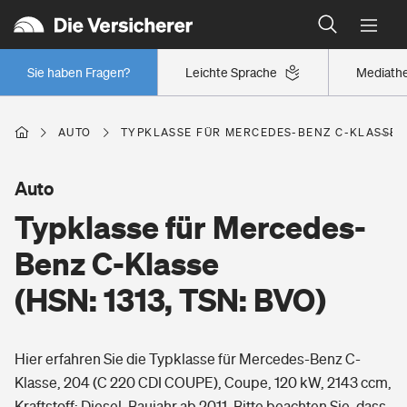
Typklassen: So ist Ihr Auto eingestuft
Wer versichert was: Jetzt Versicherer finden
Regionalklassen: So ist Ihre Region eingestuft
Sie haben Fragen?
Leichte Sprache
Mediath
Wer versichert was: Jetzt Versicherer finden
AUTO
TYPKLASSE FÜR MERCEDES-BENZ C-KLASSE (H
Beruf
Auto
Typklasse für Mercedes-
Berufsunfähigkeitsversicherung
Wohnen
Benz C-Klasse
Erwerbsunfähigkeitsversicherung
(HSN: 1313, TSN: BVO)
Wohngebäudeversicherung
Freizeit
Grundfähigkeitsversicherung
Hier erfahren Sie die Typklasse für Mercedes-Benz C-
Hausratversicherung
Arbeitsrechtsschutz
Klasse, 204 (C 220 CDI COUPE), Coupe, 120 kW, 2143 ccm,
Pri­vate Haft­pflicht­
Gesundheit
Kraftstoff: Diesel, Baujahr ab 2011. Bitte beachten Sie, dass
Elementarversicherung