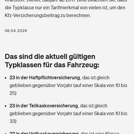
Berufshaftpflichtversicherung
die Typklasse nur ein Tarifmerkmal von vielen ist, um den
Rechts­schutz­ver­si­che­rung
Kfz-Versicherungsbeitrag zu berechnen.
Photovoltaik
Private Krankenversicherung
Zur Übersicht
Fahrradversicherung
Wärmepumpen versichern
08.04.2026
Zahnzusatzversicherung
Unfallversicherung
Tools
Glasversicherung
Dread-Disease-Versicherung
Das sind die aktuell gültigen
Kinderunfall­ver­si­che­rung
Rentenrechner: Wie viel Geld bekomme ich im Alter?
Vermieterrrechtsschutz
Typklassen für das Fahrzeug:
Tierkrankenversicherung
Kinderinvalidität
23 in der Haftpflichtversicherung
,
das ist gleich
Wer versichert was: Jetzt Versicherer finden
Mietkautionsversicherung
Zur Übersicht
geblieben gegenüber Vorjahr (auf einer Skala von 10 bis
Reiseversicherung
25)
Sie haben Fragen?
Restkreditversicherung
Tools
Hundehalter-Haftpflicht
23 in der Teilkaskoversicherung
,
das ist gleich
Zur Übersicht
geblieben gegenüber Vorjahr (auf einer Skala von 10 bis
Pferdehalter-Haftpflicht
Wer versichert was: Jetzt Versicherer finden
33)
Tools
22 in der Vollkaskoversicherung
Handyversicherung
,
das ist eine Klasse