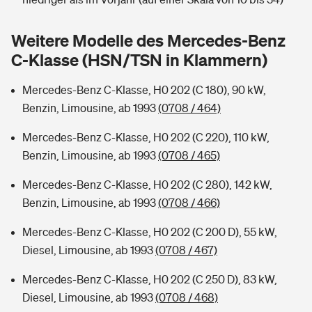
Sie haben Fragen?
Hochwasser-Check: Wie gefährdet ist Ihr Haus?
Private Cyberversicherung
Weitere Modelle des Mercedes-Benz
Rentenrechner: Wie viel Geld bekomme ich im Alter?
C-Klasse (HSN/TSN in Klammern)
Wer versichert was: Jetzt Versicherer finden
Musikinstrumentenversicherung
Mercedes-Benz C-Klasse, H0 202 (C 180), 90 kW,
Sie haben Fragen?
Zur Übersicht
Benzin, Limousine, ab 1993
(0708 / 464)
Mercedes-Benz C-Klasse, H0 202 (C 220), 110 kW,
Tools
Benzin, Limousine, ab 1993
(0708 / 465)
Mercedes-Benz C-Klasse, H0 202 (C 280), 142 kW,
Kinderunfall-Check: Mehr Sicherheit für deine Kids
Benzin, Limousine, ab 1993
(0708 / 466)
Mercedes-Benz C-Klasse, H0 202 (C 200 D), 55 kW,
Typklassen: So ist Ihr Auto eingestuft
Diesel, Limousine, ab 1993
(0708 / 467)
Sie haben Fragen?
Mercedes-Benz C-Klasse, H0 202 (C 250 D), 83 kW,
Diesel, Limousine, ab 1993
(0708 / 468)