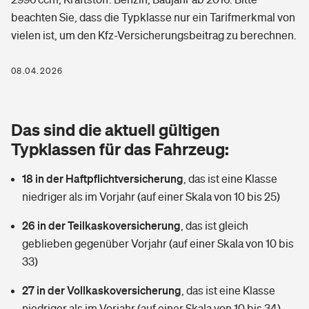
Berufshaftpflichtversicherung
beachten Sie, dass die Typklasse nur ein Tarifmerkmal von
Rechts­schutz­ver­si­che­rung
vielen ist, um den Kfz-Versicherungsbeitrag zu berechnen.
Photovoltaik
Private Krankenversicherung
Zur Übersicht
Fahrradversicherung
Wärmepumpen versichern
08.04.2026
Zahnzusatzversicherung
Unfallversicherung
Tools
Glasversicherung
Dread-Disease-Versicherung
Das sind die aktuell gültigen
Kinderunfall­ver­si­che­rung
Rentenrechner: Wie viel Geld bekomme ich im Alter?
Vermieterrrechtsschutz
Typklassen für das Fahrzeug:
Tierkrankenversicherung
Kinderinvalidität
18 in der Haftpflichtversicherung
,
das ist eine Klasse
Wer versichert was: Jetzt Versicherer finden
Mietkautionsversicherung
Zur Übersicht
niedriger als im Vorjahr (auf einer Skala von 10 bis 25)
Reiseversicherung
Sie haben Fragen?
Restkreditversicherung
26 in der Teilkaskoversicherung
,
das ist gleich
Tools
Hundehalter-Haftpflicht
geblieben gegenüber Vorjahr (auf einer Skala von 10 bis
Zur Übersicht
33)
Pferdehalter-Haftpflicht
Wer versichert was: Jetzt Versicherer finden
27 in der Vollkaskoversicherung
,
das ist eine Klasse
Tools
Handyversicherung
niedriger als im Vorjahr (auf einer Skala von 10 bis 34)