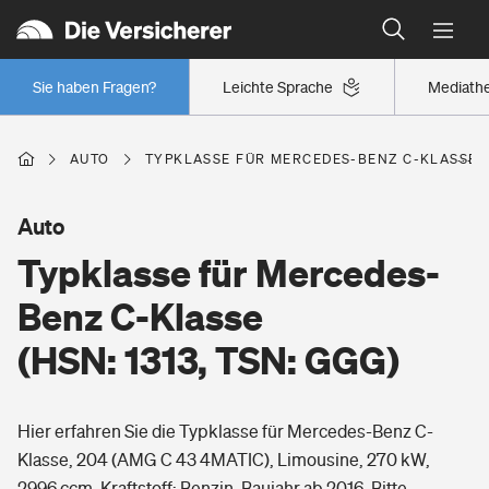
Typklassen: So ist Ihr Auto eingestuft
Wer versichert was: Jetzt Versicherer finden
Regionalklassen: So ist Ihre Region eingestuft
Sie haben Fragen?
Leichte Sprache
Mediath
Wer versichert was: Jetzt Versicherer finden
AUTO
TYPKLASSE FÜR MERCEDES-BENZ C-KLASSE (H
Beruf
Auto
Typklasse für Mercedes-
Berufsunfähigkeitsversicherung
Wohnen
Benz C-Klasse
Erwerbsunfähigkeitsversicherung
(HSN: 1313, TSN: GGG)
Wohngebäudeversicherung
Freizeit
Grundfähigkeitsversicherung
Hier erfahren Sie die Typklasse für Mercedes-Benz C-
Hausratversicherung
Arbeitsrechtsschutz
Klasse, 204 (AMG C 43 4MATIC), Limousine, 270 kW,
Pri­vate Haft­pflicht­
Gesundheit
2996 ccm, Kraftstoff: Benzin, Baujahr ab 2016. Bitte
Elementarversicherung