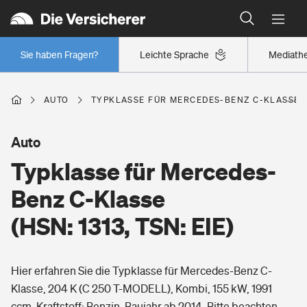
Typklassen: So ist Ihr Auto eingestuft
Wer versichert was: Jetzt Versicherer finden
Regionalklassen: So ist Ihre Region eingestuft
Sie haben Fragen?
Leichte Sprache
Mediath
Wer versichert was: Jetzt Versicherer finden
AUTO
TYPKLASSE FÜR MERCEDES-BENZ C-KLASSE (HS
Beruf
Auto
Typklasse für Mercedes-
Berufsunfähigkeitsversicherung
Wohnen
Benz C-Klasse
Erwerbsunfähigkeitsversicherung
(HSN: 1313, TSN: EIE)
Wohngebäudeversicherung
Freizeit
Grundfähigkeitsversicherung
Hier erfahren Sie die Typklasse für Mercedes-Benz C-
Hausratversicherung
Arbeitsrechtsschutz
Klasse, 204 K (C 250 T-MODELL), Kombi, 155 kW, 1991
Pri­vate Haft­pflicht­
Gesundheit
ccm, Kraftstoff: Benzin, Baujahr ab 2014. Bitte beachten
Elementarversicherung