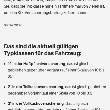
Berufshaftpflichtversicherung
Sie, dass die Typklasse nur ein Tarifmerkmal von vielen ist,
Rechts­schutz­ver­si­che­rung
um den Kfz-Versicherungsbeitrag zu berechnen.
Photovoltaik
Private Krankenversicherung
Zur Übersicht
Fahrradversicherung
Wärmepumpen versichern
08.04.2026
Zahnzusatzversicherung
Unfallversicherung
Tools
Glasversicherung
Dread-Disease-Versicherung
Das sind die aktuell gültigen
Kinderunfall­ver­si­che­rung
Rentenrechner: Wie viel Geld bekomme ich im Alter?
Vermieterrrechtsschutz
Typklassen für das Fahrzeug:
Tierkrankenversicherung
Kinderinvalidität
14 in der Haftpflichtversicherung
,
das ist gleich
Wer versichert was: Jetzt Versicherer finden
Mietkautionsversicherung
Zur Übersicht
geblieben gegenüber Vorjahr (auf einer Skala von 10 bis
Reiseversicherung
25)
Sie haben Fragen?
Restkreditversicherung
Tools
Hundehalter-Haftpflicht
21 in der Teilkaskoversicherung
,
das ist gleich geblieben
Zur Übersicht
gegenüber Vorjahr (auf einer Skala von 10 bis 33)
Pferdehalter-Haftpflicht
Wer versichert was: Jetzt Versicherer finden
21 in der Vollkaskoversicherung
,
das ist gleich
Tools
Handyversicherung
geblieben gegenüber Vorjahr (auf einer Skala von 10 bis