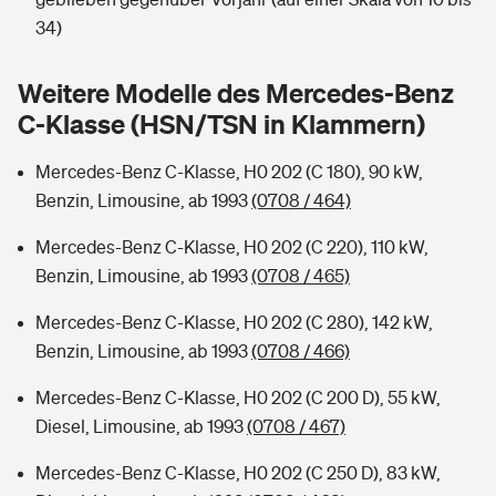
Sie haben Fragen?
34)
Hochwasser-Check: Wie gefährdet ist Ihr Haus?
Private Cyberversicherung
Rentenrechner: Wie viel Geld bekomme ich im Alter?
Weitere Modelle des Mercedes-Benz
Wer versichert was: Jetzt Versicherer finden
Musikinstrumentenversicherung
C-Klasse (HSN/TSN in Klammern)
Sie haben Fragen?
Zur Übersicht
Mercedes-Benz C-Klasse, H0 202 (C 180), 90 kW,
Benzin, Limousine, ab 1993
(0708 / 464)
Tools
Mercedes-Benz C-Klasse, H0 202 (C 220), 110 kW,
Benzin, Limousine, ab 1993
(0708 / 465)
Kinderunfall-Check: Mehr Sicherheit für deine Kids
Mercedes-Benz C-Klasse, H0 202 (C 280), 142 kW,
Benzin, Limousine, ab 1993
(0708 / 466)
Typklassen: So ist Ihr Auto eingestuft
Mercedes-Benz C-Klasse, H0 202 (C 200 D), 55 kW,
Diesel, Limousine, ab 1993
(0708 / 467)
Sie haben Fragen?
Mercedes-Benz C-Klasse, H0 202 (C 250 D), 83 kW,