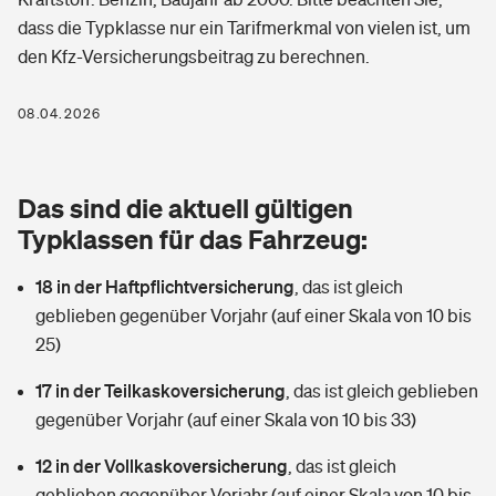
Berufshaftpflichtversicherung
dass die Typklasse nur ein Tarifmerkmal von vielen ist, um
Rechts­schutz­ver­si­che­rung
den Kfz-Versicherungsbeitrag zu berechnen.
Photovoltaik
Private Krankenversicherung
Zur Übersicht
Fahrradversicherung
Wärmepumpen versichern
08.04.2026
Zahnzusatzversicherung
Unfallversicherung
Tools
Glasversicherung
Dread-Disease-Versicherung
Das sind die aktuell gültigen
Kinderunfall­ver­si­che­rung
Rentenrechner: Wie viel Geld bekomme ich im Alter?
Vermieterrrechtsschutz
Typklassen für das Fahrzeug:
Tierkrankenversicherung
Kinderinvalidität
18 in der Haftpflichtversicherung
,
das ist gleich
Wer versichert was: Jetzt Versicherer finden
Mietkautionsversicherung
Zur Übersicht
geblieben gegenüber Vorjahr (auf einer Skala von 10 bis
Reiseversicherung
25)
Sie haben Fragen?
Restkreditversicherung
Tools
Hundehalter-Haftpflicht
17 in der Teilkaskoversicherung
,
das ist gleich geblieben
Zur Übersicht
gegenüber Vorjahr (auf einer Skala von 10 bis 33)
Pferdehalter-Haftpflicht
Wer versichert was: Jetzt Versicherer finden
12 in der Vollkaskoversicherung
,
das ist gleich
Tools
Handyversicherung
geblieben gegenüber Vorjahr (auf einer Skala von 10 bis