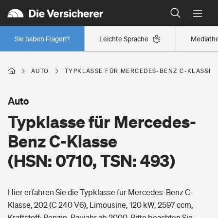
Typklassen: So ist Ihr Auto eingestuft
Wer versichert was: Jetzt Versicherer finden
Regionalklassen: So ist Ihre Region eingestuft
Sie haben Fragen?
Leichte Sprache
Mediath
Wer versichert was: Jetzt Versicherer finden
AUTO
TYPKLASSE FÜR MERCEDES-BENZ C-KLASSE (H
Beruf
Auto
Typklasse für Mercedes-
Berufsunfähigkeitsversicherung
Wohnen
Benz C-Klasse
Erwerbsunfähigkeitsversicherung
(HSN: 0710, TSN: 493)
Wohngebäudeversicherung
Freizeit
Grundfähigkeitsversicherung
Hier erfahren Sie die Typklasse für Mercedes-Benz C-
Hausratversicherung
Arbeitsrechtsschutz
Klasse, 202 (C 240 V6), Limousine, 120 kW, 2597 ccm,
Pri­vate Haft­pflicht­
Gesundheit
Kraftstoff: Benzin, Baujahr ab 2000. Bitte beachten Sie,
Elementarversicherung