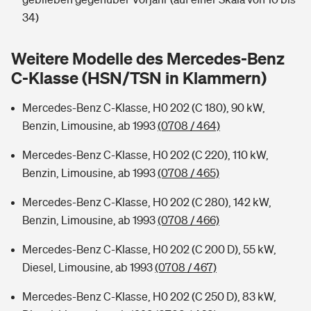
Sie haben Fragen?
34)
Hochwasser-Check: Wie gefährdet ist Ihr Haus?
Private Cyberversicherung
Rentenrechner: Wie viel Geld bekomme ich im Alter?
Weitere Modelle des Mercedes-Benz
Wer versichert was: Jetzt Versicherer finden
Musikinstrumentenversicherung
C-Klasse (HSN/TSN in Klammern)
Sie haben Fragen?
Zur Übersicht
Mercedes-Benz C-Klasse, H0 202 (C 180), 90 kW,
Benzin, Limousine, ab 1993
(0708 / 464)
Tools
Mercedes-Benz C-Klasse, H0 202 (C 220), 110 kW,
Benzin, Limousine, ab 1993
(0708 / 465)
Kinderunfall-Check: Mehr Sicherheit für deine Kids
Mercedes-Benz C-Klasse, H0 202 (C 280), 142 kW,
Benzin, Limousine, ab 1993
(0708 / 466)
Typklassen: So ist Ihr Auto eingestuft
Mercedes-Benz C-Klasse, H0 202 (C 200 D), 55 kW,
Diesel, Limousine, ab 1993
(0708 / 467)
Sie haben Fragen?
Mercedes-Benz C-Klasse, H0 202 (C 250 D), 83 kW,