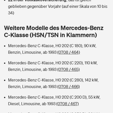
Sie haben Fragen?
geblieben gegenüber Vorjahr (auf einer Skala von 10 bis
Hochwasser-Check: Wie gefährdet ist Ihr Haus?
Private Cyberversicherung
34)
Rentenrechner: Wie viel Geld bekomme ich im Alter?
Wer versichert was: Jetzt Versicherer finden
Musikinstrumentenversicherung
Weitere Modelle des Mercedes-Benz
C-Klasse (HSN/TSN in Klammern)
Sie haben Fragen?
Zur Übersicht
Mercedes-Benz C-Klasse, H0 202 (C 180), 90 kW,
Benzin, Limousine, ab 1993
(0708 / 464)
Tools
Mercedes-Benz C-Klasse, H0 202 (C 220), 110 kW,
Benzin, Limousine, ab 1993
(0708 / 465)
Kinderunfall-Check: Mehr Sicherheit für deine Kids
Mercedes-Benz C-Klasse, H0 202 (C 280), 142 kW,
Typklassen: So ist Ihr Auto eingestuft
Benzin, Limousine, ab 1993
(0708 / 466)
Mercedes-Benz C-Klasse, H0 202 (C 200 D), 55 kW,
Sie haben Fragen?
Diesel, Limousine, ab 1993
(0708 / 467)