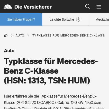
Typklassen: So ist Ihr Auto eingestuft
Wer versichert was: Jetzt Versicherer finden
Regionalklassen: So ist Ihre Region eingestuft
Sie haben Fragen?
Leichte Sprache
Mediath
Wer versichert was: Jetzt Versicherer finden
AUTO
TYPKLASSE FÜR MERCEDES-BENZ C-KLASSE (H
Beruf
Auto
Typklasse für Mercedes-
Berufsunfähigkeitsversicherung
Wohnen
Benz C-Klasse
Erwerbsunfähigkeitsversicherung
(HSN: 1313, TSN: HUM)
Wohngebäudeversicherung
Freizeit
Grundfähigkeitsversicherung
Hier erfahren Sie die Typklasse für Mercedes-Benz C-
Hausratversicherung
Arbeitsrechtsschutz
Klasse, 204 (C 220 D CABRIO), Cabrio, 120 kW, 1950 ccm,
Pri­vate Haft­pflicht­
Gesundheit
Kraftstoff: Diesel, Baujahr ab 2018. Bitte beachten Sie, dass
Elementarversicherung