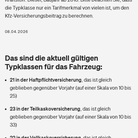
Berufshaftpflichtversicherung
die Typklasse nur ein Tarifmerkmal von vielen ist, um den
Rechts­schutz­ver­si­che­rung
Kfz-Versicherungsbeitrag zu berechnen.
Photovoltaik
Private Krankenversicherung
Zur Übersicht
Fahrradversicherung
Wärmepumpen versichern
08.04.2026
Zahnzusatzversicherung
Unfallversicherung
Tools
Glasversicherung
Dread-Disease-Versicherung
Das sind die aktuell gültigen
Kinderunfall­ver­si­che­rung
Rentenrechner: Wie viel Geld bekomme ich im Alter?
Vermieterrrechtsschutz
Typklassen für das Fahrzeug:
Tierkrankenversicherung
Kinderinvalidität
21 in der Haftpflichtversicherung
,
das ist gleich
Wer versichert was: Jetzt Versicherer finden
Mietkautionsversicherung
Zur Übersicht
geblieben gegenüber Vorjahr (auf einer Skala von 10 bis
Reiseversicherung
25)
Sie haben Fragen?
Restkreditversicherung
Tools
Hundehalter-Haftpflicht
23 in der Teilkaskoversicherung
,
das ist gleich
Zur Übersicht
geblieben gegenüber Vorjahr (auf einer Skala von 10 bis
Pferdehalter-Haftpflicht
Wer versichert was: Jetzt Versicherer finden
33)
Tools
22 in der Vollkaskoversicherung
Handyversicherung
,
das ist gleich