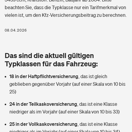
Berufshaftpflichtversicherung
beachten Sie, dass die Typklasse nur ein Tarifmerkmal von
Rechts­schutz­ver­si­che­rung
vielen ist, um den Kfz-Versicherungsbeitrag zu berechnen.
Photovoltaik
Private Krankenversicherung
Zur Übersicht
Fahrradversicherung
Wärmepumpen versichern
08.04.2026
Zahnzusatzversicherung
Unfallversicherung
Tools
Glasversicherung
Dread-Disease-Versicherung
Das sind die aktuell gültigen
Kinderunfall­ver­si­che­rung
Rentenrechner: Wie viel Geld bekomme ich im Alter?
Vermieterrrechtsschutz
Typklassen für das Fahrzeug:
Tierkrankenversicherung
Kinderinvalidität
18 in der Haftpflichtversicherung
,
das ist gleich
Wer versichert was: Jetzt Versicherer finden
Mietkautionsversicherung
Zur Übersicht
geblieben gegenüber Vorjahr (auf einer Skala von 10 bis
Reiseversicherung
25)
Sie haben Fragen?
Restkreditversicherung
Tools
Hundehalter-Haftpflicht
24 in der Teilkaskoversicherung
,
das ist eine Klasse
Zur Übersicht
niedriger als im Vorjahr (auf einer Skala von 10 bis 33)
Pferdehalter-Haftpflicht
Wer versichert was: Jetzt Versicherer finden
25 in der Vollkaskoversicherung
,
das ist eine Klasse
Tools
Handyversicherung
niedriger als im Vorjahr (auf einer Skala von 10 bis 34)