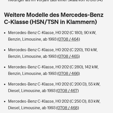
Sie haben Fragen?
Hochwasser-Check: Wie gefährdet ist Ihr Haus?
Private Cyberversicherung
Weitere Modelle des Mercedes-Benz
Rentenrechner: Wie viel Geld bekomme ich im Alter?
C-Klasse (HSN/TSN in Klammern)
Wer versichert was: Jetzt Versicherer finden
Musikinstrumentenversicherung
Mercedes-Benz C-Klasse, H0 202 (C 180), 90 kW,
Sie haben Fragen?
Zur Übersicht
Benzin, Limousine, ab 1993
(0708 / 464)
Mercedes-Benz C-Klasse, H0 202 (C 220), 110 kW,
Tools
Benzin, Limousine, ab 1993
(0708 / 465)
Mercedes-Benz C-Klasse, H0 202 (C 280), 142 kW,
Kinderunfall-Check: Mehr Sicherheit für deine Kids
Benzin, Limousine, ab 1993
(0708 / 466)
Mercedes-Benz C-Klasse, H0 202 (C 200 D), 55 kW,
Typklassen: So ist Ihr Auto eingestuft
Diesel, Limousine, ab 1993
(0708 / 467)
Sie haben Fragen?
Mercedes-Benz C-Klasse, H0 202 (C 250 D), 83 kW,
Diesel, Limousine, ab 1993
(0708 / 468)