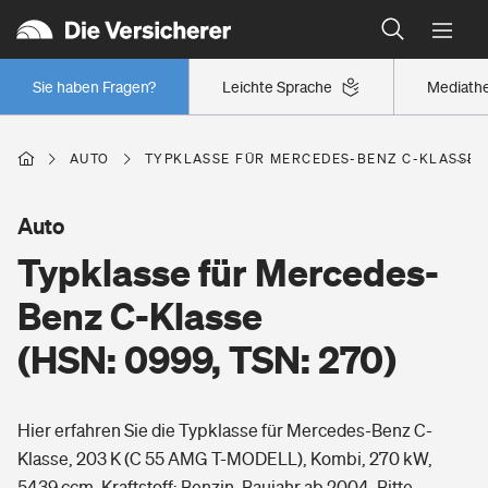
Typklassen: So ist Ihr Auto eingestuft
Wer versichert was: Jetzt Versicherer finden
Regionalklassen: So ist Ihre Region eingestuft
Sie haben Fragen?
Leichte Sprache
Mediath
Wer versichert was: Jetzt Versicherer finden
AUTO
TYPKLASSE FÜR MERCEDES-BENZ C-KLASSE (H
Beruf
Auto
Typklasse für Mercedes-
Berufsunfähigkeitsversicherung
Wohnen
Benz C-Klasse
Erwerbsunfähigkeitsversicherung
(HSN: 0999, TSN: 270)
Wohngebäudeversicherung
Freizeit
Grundfähigkeitsversicherung
Hier erfahren Sie die Typklasse für Mercedes-Benz C-
Hausratversicherung
Arbeitsrechtsschutz
Klasse, 203 K (C 55 AMG T-MODELL), Kombi, 270 kW,
Pri­vate Haft­pflicht­
Gesundheit
5439 ccm, Kraftstoff: Benzin, Baujahr ab 2004. Bitte
Elementarversicherung