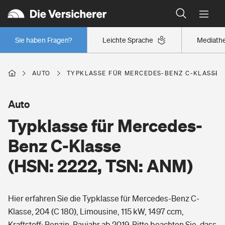
Typklassen: So ist Ihr Auto eingestuft
Wer versichert was: Jetzt Versicherer finden
Regionalklassen: So ist Ihre Region eingestuft
Sie haben Fragen?
Leichte Sprache
Mediath
Wer versichert was: Jetzt Versicherer finden
AUTO
TYPKLASSE FÜR MERCEDES-BENZ C-KLASSE (H
Beruf
Auto
Typklasse für Mercedes-
Berufsunfähigkeitsversicherung
Wohnen
Benz C-Klasse
Erwerbsunfähigkeitsversicherung
(HSN: 2222, TSN: ANM)
Wohngebäudeversicherung
Freizeit
Grundfähigkeitsversicherung
Hier erfahren Sie die Typklasse für Mercedes-Benz C-
Hausratversicherung
Arbeitsrechtsschutz
Klasse, 204 (C 180), Limousine, 115 kW, 1497 ccm,
Pri­vate Haft­pflicht­
Gesundheit
Kraftstoff: Benzin, Baujahr ab 2019. Bitte beachten Sie, dass
Elementarversicherung