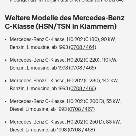
Sie haben Fragen?
Hochwasser-Check: Wie gefährdet ist Ihr Haus?
Private Cyberversicherung
Weitere Modelle des Mercedes-Benz
Rentenrechner: Wie viel Geld bekomme ich im Alter?
C-Klasse (HSN/TSN in Klammern)
Wer versichert was: Jetzt Versicherer finden
Musikinstrumentenversicherung
Mercedes-Benz C-Klasse, H0 202 (C 180), 90 kW,
Sie haben Fragen?
Zur Übersicht
Benzin, Limousine, ab 1993
(0708 / 464)
Mercedes-Benz C-Klasse, H0 202 (C 220), 110 kW,
Tools
Benzin, Limousine, ab 1993
(0708 / 465)
Mercedes-Benz C-Klasse, H0 202 (C 280), 142 kW,
Kinderunfall-Check: Mehr Sicherheit für deine Kids
Benzin, Limousine, ab 1993
(0708 / 466)
Mercedes-Benz C-Klasse, H0 202 (C 200 D), 55 kW,
Typklassen: So ist Ihr Auto eingestuft
Diesel, Limousine, ab 1993
(0708 / 467)
Sie haben Fragen?
Mercedes-Benz C-Klasse, H0 202 (C 250 D), 83 kW,
Diesel, Limousine, ab 1993
(0708 / 468)