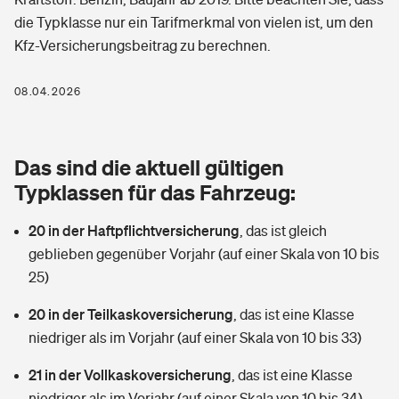
Berufshaftpflichtversicherung
die Typklasse nur ein Tarifmerkmal von vielen ist, um den
Rechts­schutz­ver­si­che­rung
Kfz-Versicherungsbeitrag zu berechnen.
Photovoltaik
Private Krankenversicherung
Zur Übersicht
Fahrradversicherung
Wärmepumpen versichern
08.04.2026
Zahnzusatzversicherung
Unfallversicherung
Tools
Glasversicherung
Dread-Disease-Versicherung
Das sind die aktuell gültigen
Kinderunfall­ver­si­che­rung
Rentenrechner: Wie viel Geld bekomme ich im Alter?
Vermieterrrechtsschutz
Typklassen für das Fahrzeug:
Tierkrankenversicherung
Kinderinvalidität
20 in der Haftpflichtversicherung
,
das ist gleich
Wer versichert was: Jetzt Versicherer finden
Mietkautionsversicherung
Zur Übersicht
geblieben gegenüber Vorjahr (auf einer Skala von 10 bis
Reiseversicherung
25)
Sie haben Fragen?
Restkreditversicherung
Tools
Hundehalter-Haftpflicht
20 in der Teilkaskoversicherung
,
das ist eine Klasse
Zur Übersicht
niedriger als im Vorjahr (auf einer Skala von 10 bis 33)
Pferdehalter-Haftpflicht
Wer versichert was: Jetzt Versicherer finden
21 in der Vollkaskoversicherung
,
das ist eine Klasse
Tools
Handyversicherung
niedriger als im Vorjahr (auf einer Skala von 10 bis 34)