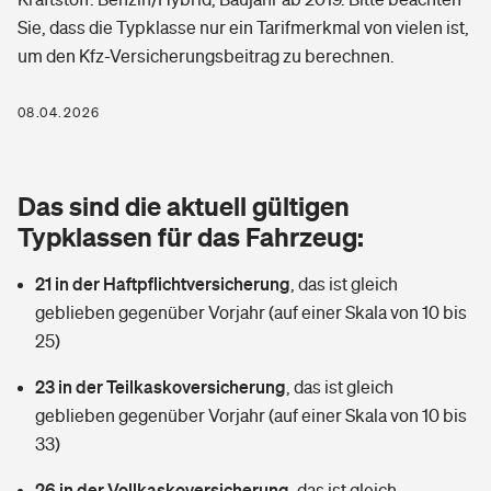
Berufshaftpflichtversicherung
Sie, dass die Typklasse nur ein Tarifmerkmal von vielen ist,
Rechts­schutz­ver­si­che­rung
um den Kfz-Versicherungsbeitrag zu berechnen.
Photovoltaik
Private Krankenversicherung
Zur Übersicht
Fahrradversicherung
Wärmepumpen versichern
08.04.2026
Zahnzusatzversicherung
Unfallversicherung
Tools
Glasversicherung
Dread-Disease-Versicherung
Das sind die aktuell gültigen
Kinderunfall­ver­si­che­rung
Rentenrechner: Wie viel Geld bekomme ich im Alter?
Vermieterrrechtsschutz
Typklassen für das Fahrzeug:
Tierkrankenversicherung
Kinderinvalidität
21 in der Haftpflichtversicherung
,
das ist gleich
Wer versichert was: Jetzt Versicherer finden
Mietkautionsversicherung
Zur Übersicht
geblieben gegenüber Vorjahr (auf einer Skala von 10 bis
Reiseversicherung
25)
Sie haben Fragen?
Restkreditversicherung
Tools
Hundehalter-Haftpflicht
23 in der Teilkaskoversicherung
,
das ist gleich
Zur Übersicht
geblieben gegenüber Vorjahr (auf einer Skala von 10 bis
Pferdehalter-Haftpflicht
Wer versichert was: Jetzt Versicherer finden
33)
Tools
26 in der Vollkaskoversicherung
Handyversicherung
,
das ist gleich