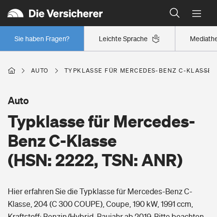
Typklassen: So ist Ihr Auto eingestuft
Wer versichert was: Jetzt Versicherer finden
Regionalklassen: So ist Ihre Region eingestuft
Sie haben Fragen?
Leichte Sprache
Mediath
Wer versichert was: Jetzt Versicherer finden
AUTO
TYPKLASSE FÜR MERCEDES-BENZ C-KLASSE (H
Beruf
Auto
Typklasse für Mercedes-
Berufsunfähigkeitsversicherung
Wohnen
Benz C-Klasse
Erwerbsunfähigkeitsversicherung
(HSN: 2222, TSN: ANR)
Wohngebäudeversicherung
Freizeit
Grundfähigkeitsversicherung
Hier erfahren Sie die Typklasse für Mercedes-Benz C-
Hausratversicherung
Arbeitsrechtsschutz
Klasse, 204 (C 300 COUPE), Coupe, 190 kW, 1991 ccm,
Pri­vate Haft­pflicht­
Gesundheit
Kraftstoff: Benzin/Hybrid, Baujahr ab 2019. Bitte beachten
Elementarversicherung