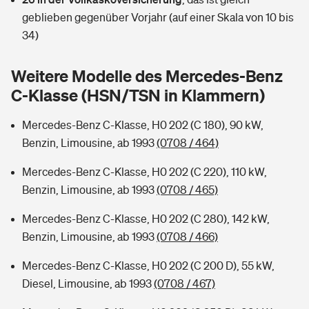
Sie haben Fragen?
geblieben gegenüber Vorjahr (auf einer Skala von 10 bis
Hochwasser-Check: Wie gefährdet ist Ihr Haus?
Private Cyberversicherung
34)
Rentenrechner: Wie viel Geld bekomme ich im Alter?
Wer versichert was: Jetzt Versicherer finden
Musikinstrumentenversicherung
Weitere Modelle des Mercedes-Benz
C-Klasse (HSN/TSN in Klammern)
Sie haben Fragen?
Zur Übersicht
Mercedes-Benz C-Klasse, H0 202 (C 180), 90 kW,
Benzin, Limousine, ab 1993
(0708 / 464)
Tools
Mercedes-Benz C-Klasse, H0 202 (C 220), 110 kW,
Benzin, Limousine, ab 1993
(0708 / 465)
Kinderunfall-Check: Mehr Sicherheit für deine Kids
Mercedes-Benz C-Klasse, H0 202 (C 280), 142 kW,
Typklassen: So ist Ihr Auto eingestuft
Benzin, Limousine, ab 1993
(0708 / 466)
Mercedes-Benz C-Klasse, H0 202 (C 200 D), 55 kW,
Sie haben Fragen?
Diesel, Limousine, ab 1993
(0708 / 467)