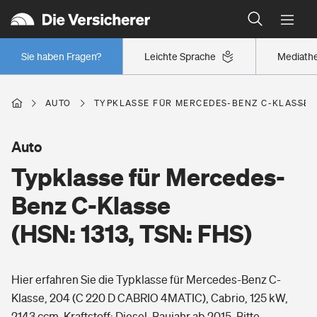
Typklassen: So ist Ihr Auto eingestuft
Wer versichert was: Jetzt Versicherer finden
Regionalklassen: So ist Ihre Region eingestuft
Sie haben Fragen?
Leichte Sprache
Mediath
Wer versichert was: Jetzt Versicherer finden
AUTO
TYPKLASSE FÜR MERCEDES-BENZ C-KLASSE (H
Beruf
Auto
Typklasse für Mercedes-
Berufsunfähigkeitsversicherung
Wohnen
Benz C-Klasse
Erwerbsunfähigkeitsversicherung
(HSN: 1313, TSN: FHS)
Wohngebäudeversicherung
Freizeit
Grundfähigkeitsversicherung
Hier erfahren Sie die Typklasse für Mercedes-Benz C-
Hausratversicherung
Arbeitsrechtsschutz
Klasse, 204 (C 220 D CABRIO 4MATIC), Cabrio, 125 kW,
Pri­vate Haft­pflicht­
Gesundheit
2143 ccm, Kraftstoff: Diesel, Baujahr ab 2015. Bitte
Elementarversicherung