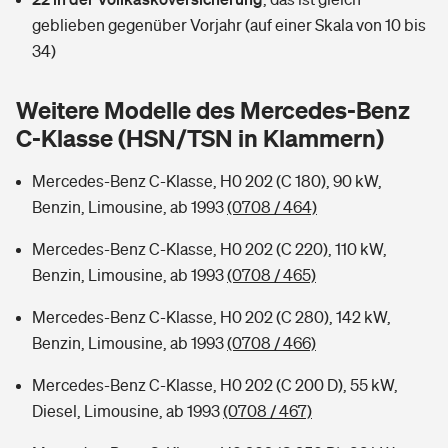
Sie haben Fragen?
geblieben gegenüber Vorjahr (auf einer Skala von 10 bis
Hochwasser-Check: Wie gefährdet ist Ihr Haus?
Private Cyberversicherung
34)
Rentenrechner: Wie viel Geld bekomme ich im Alter?
Wer versichert was: Jetzt Versicherer finden
Musikinstrumentenversicherung
Weitere Modelle des Mercedes-Benz
C-Klasse (HSN/TSN in Klammern)
Sie haben Fragen?
Zur Übersicht
Mercedes-Benz C-Klasse, H0 202 (C 180), 90 kW,
Benzin, Limousine, ab 1993
(0708 / 464)
Tools
Mercedes-Benz C-Klasse, H0 202 (C 220), 110 kW,
Benzin, Limousine, ab 1993
(0708 / 465)
Kinderunfall-Check: Mehr Sicherheit für deine Kids
Mercedes-Benz C-Klasse, H0 202 (C 280), 142 kW,
Typklassen: So ist Ihr Auto eingestuft
Benzin, Limousine, ab 1993
(0708 / 466)
Mercedes-Benz C-Klasse, H0 202 (C 200 D), 55 kW,
Sie haben Fragen?
Diesel, Limousine, ab 1993
(0708 / 467)