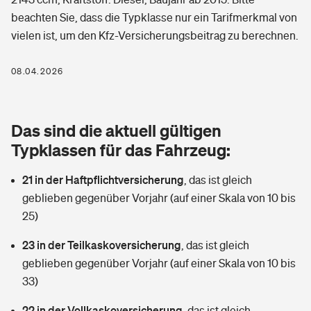
Berufshaftpflichtversicherung
beachten Sie, dass die Typklasse nur ein Tarifmerkmal von
Rechts­schutz­ver­si­che­rung
vielen ist, um den Kfz-Versicherungsbeitrag zu berechnen.
Photovoltaik
Private Krankenversicherung
Zur Übersicht
Fahrradversicherung
Wärmepumpen versichern
08.04.2026
Zahnzusatzversicherung
Unfallversicherung
Tools
Glasversicherung
Dread-Disease-Versicherung
Das sind die aktuell gültigen
Kinderunfall­ver­si­che­rung
Rentenrechner: Wie viel Geld bekomme ich im Alter?
Vermieterrrechtsschutz
Typklassen für das Fahrzeug:
Tierkrankenversicherung
Kinderinvalidität
21 in der Haftpflichtversicherung
,
das ist gleich
Wer versichert was: Jetzt Versicherer finden
Mietkautionsversicherung
Zur Übersicht
geblieben gegenüber Vorjahr (auf einer Skala von 10 bis
Reiseversicherung
25)
Sie haben Fragen?
Restkreditversicherung
Tools
Hundehalter-Haftpflicht
23 in der Teilkaskoversicherung
,
das ist gleich
Zur Übersicht
geblieben gegenüber Vorjahr (auf einer Skala von 10 bis
Pferdehalter-Haftpflicht
Wer versichert was: Jetzt Versicherer finden
33)
Tools
22 in der Vollkaskoversicherung
Handyversicherung
,
das ist gleich