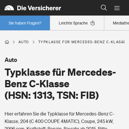
Typklassen: So ist Ihr Auto eingestuft
Wer versichert was: Jetzt Versicherer finden
Regionalklassen: So ist Ihre Region eingestuft
Sie haben Fragen?
Leichte Sprache
Mediath
Wer versichert was: Jetzt Versicherer finden
AUTO
TYPKLASSE FÜR MERCEDES-BENZ C-KLASSE (HS
Beruf
Auto
Typklasse für Mercedes-
Berufsunfähigkeitsversicherung
Wohnen
Benz C-Klasse
Erwerbsunfähigkeitsversicherung
(HSN: 1313, TSN: FIB)
Wohngebäudeversicherung
Freizeit
Grundfähigkeitsversicherung
Hier erfahren Sie die Typklasse für Mercedes-Benz C-
Hausratversicherung
Arbeitsrechtsschutz
Klasse, 204 (C 400 COUPE 4MATIC), Coupe, 245 kW,
Pri­vate Haft­pflicht­
Gesundheit
2996 ccm, Kraftstoff: Benzin, Baujahr ab 2015. Bitte
Elementarversicherung