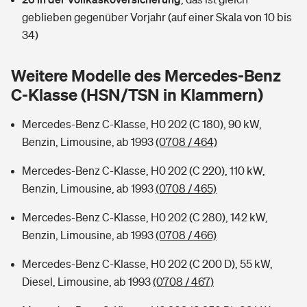
Sie haben Fragen?
geblieben gegenüber Vorjahr (auf einer Skala von 10 bis
Hochwasser-Check: Wie gefährdet ist Ihr Haus?
Private Cyberversicherung
34)
Rentenrechner: Wie viel Geld bekomme ich im Alter?
Wer versichert was: Jetzt Versicherer finden
Musikinstrumentenversicherung
Weitere Modelle des Mercedes-Benz
C-Klasse (HSN/TSN in Klammern)
Sie haben Fragen?
Zur Übersicht
Mercedes-Benz C-Klasse, H0 202 (C 180), 90 kW,
Benzin, Limousine, ab 1993
(0708 / 464)
Tools
Mercedes-Benz C-Klasse, H0 202 (C 220), 110 kW,
Benzin, Limousine, ab 1993
(0708 / 465)
Kinderunfall-Check: Mehr Sicherheit für deine Kids
Mercedes-Benz C-Klasse, H0 202 (C 280), 142 kW,
Typklassen: So ist Ihr Auto eingestuft
Benzin, Limousine, ab 1993
(0708 / 466)
Mercedes-Benz C-Klasse, H0 202 (C 200 D), 55 kW,
Sie haben Fragen?
Diesel, Limousine, ab 1993
(0708 / 467)