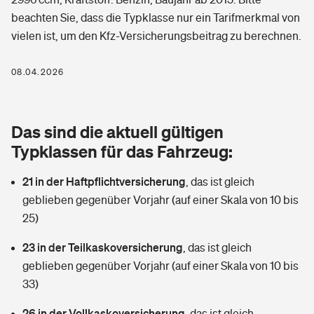
Berufshaftpflichtversicherung
beachten Sie, dass die Typklasse nur ein Tarifmerkmal von
Rechts­schutz­ver­si­che­rung
vielen ist, um den Kfz-Versicherungsbeitrag zu berechnen.
Photovoltaik
Private Krankenversicherung
Zur Übersicht
Fahrradversicherung
Wärmepumpen versichern
08.04.2026
Zahnzusatzversicherung
Unfallversicherung
Tools
Glasversicherung
Dread-Disease-Versicherung
Das sind die aktuell gültigen
Kinderunfall­ver­si­che­rung
Rentenrechner: Wie viel Geld bekomme ich im Alter?
Vermieterrrechtsschutz
Typklassen für das Fahrzeug:
Tierkrankenversicherung
Kinderinvalidität
21 in der Haftpflichtversicherung
,
das ist gleich
Wer versichert was: Jetzt Versicherer finden
Mietkautionsversicherung
Zur Übersicht
geblieben gegenüber Vorjahr (auf einer Skala von 10 bis
Reiseversicherung
25)
Sie haben Fragen?
Restkreditversicherung
Tools
Hundehalter-Haftpflicht
23 in der Teilkaskoversicherung
,
das ist gleich
Zur Übersicht
geblieben gegenüber Vorjahr (auf einer Skala von 10 bis
Pferdehalter-Haftpflicht
Wer versichert was: Jetzt Versicherer finden
33)
Tools
26 in der Vollkaskoversicherung
Handyversicherung
,
das ist gleich