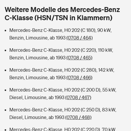
Sie haben Fragen?
Weitere Modelle des Mercedes-Benz
Hochwasser-Check: Wie gefährdet ist Ihr Haus?
Private Cyberversicherung
C-Klasse (HSN/TSN in Klammern)
Rentenrechner: Wie viel Geld bekomme ich im Alter?
Wer versichert was: Jetzt Versicherer finden
Musikinstrumentenversicherung
Mercedes-Benz C-Klasse, H0 202 (C 180), 90 kW,
Benzin, Limousine, ab 1993
(0708 / 464)
Sie haben Fragen?
Zur Übersicht
Mercedes-Benz C-Klasse, H0 202 (C 220), 110 kW,
Benzin, Limousine, ab 1993
(0708 / 465)
Tools
Mercedes-Benz C-Klasse, H0 202 (C 280), 142 kW,
Benzin, Limousine, ab 1993
(0708 / 466)
Kinderunfall-Check: Mehr Sicherheit für deine Kids
Mercedes-Benz C-Klasse, H0 202 (C 200 D), 55 kW,
Diesel, Limousine, ab 1993
(0708 / 467)
Typklassen: So ist Ihr Auto eingestuft
Mercedes-Benz C-Klasse, H0 202 (C 250 D), 83 kW,
Sie haben Fragen?
Diesel, Limousine, ab 1993
(0708 / 468)
Mercedes-Benz C-Klasse, H0 202 (C 220 D), 70 kW,