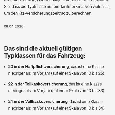
Berufshaftpflichtversicherung
Sie, dass die Typklasse nur ein Tarifmerkmal von vielen ist,
Rechts­schutz­ver­si­che­rung
um den Kfz-Versicherungsbeitrag zu berechnen.
Photovoltaik
Private Krankenversicherung
Zur Übersicht
Fahrradversicherung
Wärmepumpen versichern
08.04.2026
Zahnzusatzversicherung
Unfallversicherung
Tools
Glasversicherung
Dread-Disease-Versicherung
Das sind die aktuell gültigen
Kinderunfall­ver­si­che­rung
Rentenrechner: Wie viel Geld bekomme ich im Alter?
Vermieterrrechtsschutz
Typklassen für das Fahrzeug:
Tierkrankenversicherung
Kinderinvalidität
20 in der Haftpflichtversicherung
,
das ist eine Klasse
Wer versichert was: Jetzt Versicherer finden
Mietkautionsversicherung
Zur Übersicht
niedriger als im Vorjahr (auf einer Skala von 10 bis 25)
Reiseversicherung
Sie haben Fragen?
Restkreditversicherung
22 in der Teilkaskoversicherung
,
das ist eine Klasse
Tools
Hundehalter-Haftpflicht
niedriger als im Vorjahr (auf einer Skala von 10 bis 33)
Zur Übersicht
24 in der Vollkaskoversicherung
Pferdehalter-Haftpflicht
,
das ist eine Klasse
Wer versichert was: Jetzt Versicherer finden
niedriger als im Vorjahr (auf einer Skala von 10 bis 34)
Tools
Handyversicherung