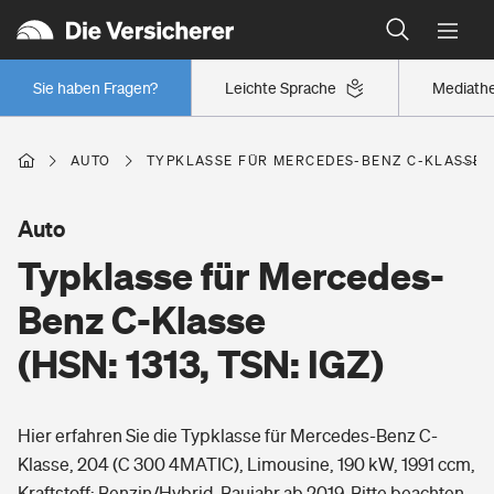
Typklassen: So ist Ihr Auto eingestuft
Wer versichert was: Jetzt Versicherer finden
Regionalklassen: So ist Ihre Region eingestuft
Sie haben Fragen?
Leichte Sprache
Mediath
Wer versichert was: Jetzt Versicherer finden
AUTO
TYPKLASSE FÜR MERCEDES-BENZ C-KLASSE (HS
Beruf
Auto
Typklasse für Mercedes-
Berufsunfähigkeitsversicherung
Wohnen
Benz C-Klasse
Erwerbsunfähigkeitsversicherung
(HSN: 1313, TSN: IGZ)
Wohngebäudeversicherung
Freizeit
Grundfähigkeitsversicherung
Hier erfahren Sie die Typklasse für Mercedes-Benz C-
Hausratversicherung
Arbeitsrechtsschutz
Klasse, 204 (C 300 4MATIC), Limousine, 190 kW, 1991 ccm,
Pri­vate Haft­pflicht­
Gesundheit
Kraftstoff: Benzin/Hybrid, Baujahr ab 2019. Bitte beachten
Elementarversicherung