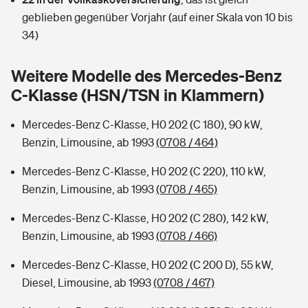
Sie haben Fragen?
geblieben gegenüber Vorjahr (auf einer Skala von 10 bis
Hochwasser-Check: Wie gefährdet ist Ihr Haus?
Private Cyberversicherung
34)
Rentenrechner: Wie viel Geld bekomme ich im Alter?
Wer versichert was: Jetzt Versicherer finden
Musikinstrumentenversicherung
Weitere Modelle des Mercedes-Benz
C-Klasse (HSN/TSN in Klammern)
Sie haben Fragen?
Zur Übersicht
Mercedes-Benz C-Klasse, H0 202 (C 180), 90 kW,
Benzin, Limousine, ab 1993
(0708 / 464)
Tools
Mercedes-Benz C-Klasse, H0 202 (C 220), 110 kW,
Benzin, Limousine, ab 1993
(0708 / 465)
Kinderunfall-Check: Mehr Sicherheit für deine Kids
Mercedes-Benz C-Klasse, H0 202 (C 280), 142 kW,
Typklassen: So ist Ihr Auto eingestuft
Benzin, Limousine, ab 1993
(0708 / 466)
Mercedes-Benz C-Klasse, H0 202 (C 200 D), 55 kW,
Sie haben Fragen?
Diesel, Limousine, ab 1993
(0708 / 467)