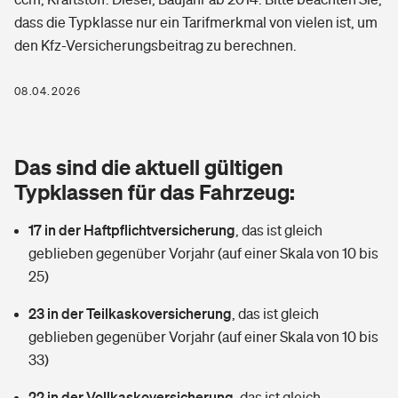
Berufshaftpflichtversicherung
dass die Typklasse nur ein Tarifmerkmal von vielen ist, um
Rechts­schutz­ver­si­che­rung
den Kfz-Versicherungsbeitrag zu berechnen.
Photovoltaik
Private Krankenversicherung
Zur Übersicht
Fahrradversicherung
Wärmepumpen versichern
08.04.2026
Zahnzusatzversicherung
Unfallversicherung
Tools
Glasversicherung
Dread-Disease-Versicherung
Das sind die aktuell gültigen
Kinderunfall­ver­si­che­rung
Rentenrechner: Wie viel Geld bekomme ich im Alter?
Vermieterrrechtsschutz
Typklassen für das Fahrzeug:
Tierkrankenversicherung
Kinderinvalidität
17 in der Haftpflichtversicherung
,
das ist gleich
Wer versichert was: Jetzt Versicherer finden
Mietkautionsversicherung
Zur Übersicht
geblieben gegenüber Vorjahr (auf einer Skala von 10 bis
Reiseversicherung
25)
Sie haben Fragen?
Restkreditversicherung
Tools
Hundehalter-Haftpflicht
23 in der Teilkaskoversicherung
,
das ist gleich
Zur Übersicht
geblieben gegenüber Vorjahr (auf einer Skala von 10 bis
Pferdehalter-Haftpflicht
Wer versichert was: Jetzt Versicherer finden
33)
Tools
22 in der Vollkaskoversicherung
Handyversicherung
,
das ist gleich