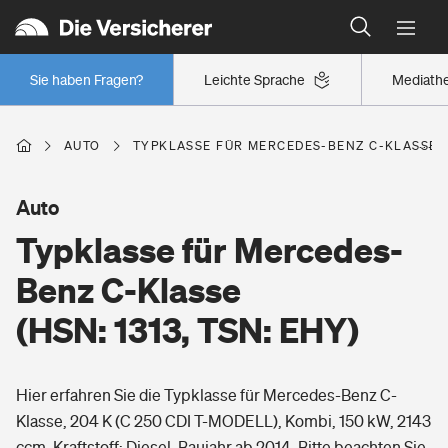
Typklassen: So ist Ihr Auto eingestuft
Wer versichert was: Jetzt Versicherer finden
Regionalklassen: So ist Ihre Region eingestuft
Sie haben Fragen?
Leichte Sprache
Mediath
Wer versichert was: Jetzt Versicherer finden
AUTO
TYPKLASSE FÜR MERCEDES-BENZ C-KLASSE (H
Beruf
Auto
Typklasse für Mercedes-
Berufsunfähigkeitsversicherung
Wohnen
Benz C-Klasse
Erwerbsunfähigkeitsversicherung
(HSN: 1313, TSN: EHY)
Wohngebäudeversicherung
Freizeit
Grundfähigkeitsversicherung
Hier erfahren Sie die Typklasse für Mercedes-Benz C-
Hausratversicherung
Arbeitsrechtsschutz
Klasse, 204 K (C 250 CDI T-MODELL), Kombi, 150 kW, 2143
Pri­vate Haft­pflicht­
Gesundheit
ccm, Kraftstoff: Diesel, Baujahr ab 2014. Bitte beachten Sie,
Elementarversicherung