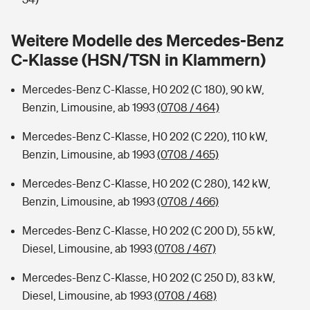
Sie haben Fragen?
Hochwasser-Check: Wie gefährdet ist Ihr Haus?
Private Cyberversicherung
Weitere Modelle des Mercedes-Benz
Rentenrechner: Wie viel Geld bekomme ich im Alter?
C-Klasse (HSN/TSN in Klammern)
Wer versichert was: Jetzt Versicherer finden
Musikinstrumentenversicherung
Mercedes-Benz C-Klasse, H0 202 (C 180), 90 kW,
Sie haben Fragen?
Zur Übersicht
Benzin, Limousine, ab 1993
(0708 / 464)
Mercedes-Benz C-Klasse, H0 202 (C 220), 110 kW,
Tools
Benzin, Limousine, ab 1993
(0708 / 465)
Mercedes-Benz C-Klasse, H0 202 (C 280), 142 kW,
Kinderunfall-Check: Mehr Sicherheit für deine Kids
Benzin, Limousine, ab 1993
(0708 / 466)
Mercedes-Benz C-Klasse, H0 202 (C 200 D), 55 kW,
Typklassen: So ist Ihr Auto eingestuft
Diesel, Limousine, ab 1993
(0708 / 467)
Sie haben Fragen?
Mercedes-Benz C-Klasse, H0 202 (C 250 D), 83 kW,
Diesel, Limousine, ab 1993
(0708 / 468)