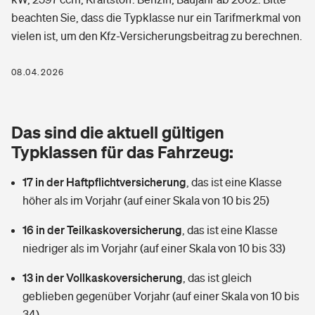
Berufshaftpflichtversicherung
beachten Sie, dass die Typklasse nur ein Tarifmerkmal von
Rechts­schutz­ver­si­che­rung
vielen ist, um den Kfz-Versicherungsbeitrag zu berechnen.
Photovoltaik
Private Krankenversicherung
Zur Übersicht
Fahrradversicherung
Wärmepumpen versichern
08.04.2026
Zahnzusatzversicherung
Unfallversicherung
Tools
Glasversicherung
Dread-Disease-Versicherung
Das sind die aktuell gültigen
Kinderunfall­ver­si­che­rung
Rentenrechner: Wie viel Geld bekomme ich im Alter?
Vermieterrrechtsschutz
Typklassen für das Fahrzeug:
Tierkrankenversicherung
Kinderinvalidität
17 in der Haftpflichtversicherung
,
das ist eine Klasse
Wer versichert was: Jetzt Versicherer finden
Mietkautionsversicherung
Zur Übersicht
höher als im Vorjahr (auf einer Skala von 10 bis 25)
Reiseversicherung
Sie haben Fragen?
Restkreditversicherung
16 in der Teilkaskoversicherung
,
das ist eine Klasse
Tools
Hundehalter-Haftpflicht
niedriger als im Vorjahr (auf einer Skala von 10 bis 33)
Zur Übersicht
13 in der Vollkaskoversicherung
Pferdehalter-Haftpflicht
,
das ist gleich
Wer versichert was: Jetzt Versicherer finden
geblieben gegenüber Vorjahr (auf einer Skala von 10 bis
Tools
Handyversicherung
34)