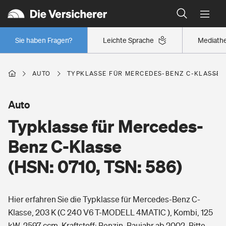
Typklassen: So ist Ihr Auto eingestuft
Wer versichert was: Jetzt Versicherer finden
Regionalklassen: So ist Ihre Region eingestuft
Sie haben Fragen?
Leichte Sprache
Mediath
Wer versichert was: Jetzt Versicherer finden
AUTO
TYPKLASSE FÜR MERCEDES-BENZ C-KLASSE (H
Beruf
Auto
Typklasse für Mercedes-
Berufsunfähigkeitsversicherung
Wohnen
Benz C-Klasse
Erwerbsunfähigkeitsversicherung
(HSN: 0710, TSN: 586)
Wohngebäudeversicherung
Freizeit
Grundfähigkeitsversicherung
Hier erfahren Sie die Typklasse für Mercedes-Benz C-
Hausratversicherung
Arbeitsrechtsschutz
Klasse, 203 K (C 240 V6 T-MODELL 4MATIC ), Kombi, 125
Pri­vate Haft­pflicht­
Gesundheit
kW, 2597 ccm, Kraftstoff: Benzin, Baujahr ab 2002. Bitte
Elementarversicherung