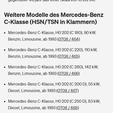
Sie haben Fragen?
Hochwasser-Check: Wie gefährdet ist Ihr Haus?
Private Cyberversicherung
Weitere Modelle des Mercedes-Benz
Rentenrechner: Wie viel Geld bekomme ich im Alter?
C-Klasse (HSN/TSN in Klammern)
Wer versichert was: Jetzt Versicherer finden
Musikinstrumentenversicherung
Mercedes-Benz C-Klasse, H0 202 (C 180), 90 kW,
Sie haben Fragen?
Zur Übersicht
Benzin, Limousine, ab 1993
(0708 / 464)
Mercedes-Benz C-Klasse, H0 202 (C 220), 110 kW,
Tools
Benzin, Limousine, ab 1993
(0708 / 465)
Mercedes-Benz C-Klasse, H0 202 (C 280), 142 kW,
Kinderunfall-Check: Mehr Sicherheit für deine Kids
Benzin, Limousine, ab 1993
(0708 / 466)
Mercedes-Benz C-Klasse, H0 202 (C 200 D), 55 kW,
Typklassen: So ist Ihr Auto eingestuft
Diesel, Limousine, ab 1993
(0708 / 467)
Sie haben Fragen?
Mercedes-Benz C-Klasse, H0 202 (C 250 D), 83 kW,
Diesel, Limousine, ab 1993
(0708 / 468)