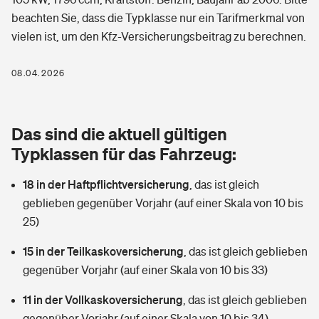
Berufshaftpflichtversicherung
beachten Sie, dass die Typklasse nur ein Tarifmerkmal von
Rechts­schutz­ver­si­che­rung
vielen ist, um den Kfz-Versicherungsbeitrag zu berechnen.
Photovoltaik
Private Krankenversicherung
Zur Übersicht
Fahrradversicherung
Wärmepumpen versichern
08.04.2026
Zahnzusatzversicherung
Unfallversicherung
Tools
Glasversicherung
Dread-Disease-Versicherung
Das sind die aktuell gültigen
Kinderunfall­ver­si­che­rung
Rentenrechner: Wie viel Geld bekomme ich im Alter?
Vermieterrrechtsschutz
Typklassen für das Fahrzeug:
Tierkrankenversicherung
Kinderinvalidität
18 in der Haftpflichtversicherung
,
das ist gleich
Wer versichert was: Jetzt Versicherer finden
Mietkautionsversicherung
Zur Übersicht
geblieben gegenüber Vorjahr (auf einer Skala von 10 bis
Reiseversicherung
25)
Sie haben Fragen?
Restkreditversicherung
Tools
Hundehalter-Haftpflicht
15 in der Teilkaskoversicherung
,
das ist gleich geblieben
Zur Übersicht
gegenüber Vorjahr (auf einer Skala von 10 bis 33)
Pferdehalter-Haftpflicht
Wer versichert was: Jetzt Versicherer finden
11 in der Vollkaskoversicherung
,
das ist gleich geblieben
Tools
Handyversicherung
gegenüber Vorjahr (auf einer Skala von 10 bis 34)