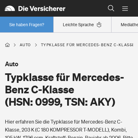
Typklassen: So ist Ihr Auto eingestuft
Wer versichert was: Jetzt Versicherer finden
Regionalklassen: So ist Ihre Region eingestuft
Sie haben Fragen?
Leichte Sprache
Mediath
Wer versichert was: Jetzt Versicherer finden
AUTO
TYPKLASSE FÜR MERCEDES-BENZ C-KLASSE (H
Beruf
Auto
Typklasse für Mercedes-
Berufsunfähigkeitsversicherung
Wohnen
Benz C-Klasse
Erwerbsunfähigkeitsversicherung
(HSN: 0999, TSN: AKY)
Wohngebäudeversicherung
Freizeit
Grundfähigkeitsversicherung
Hier erfahren Sie die Typklasse für Mercedes-Benz C-
Hausratversicherung
Arbeitsrechtsschutz
Klasse, 203 K (C 180 KOMPRESSOR T-MODELL), Kombi,
Pri­vate Haft­pflicht­
Gesundheit
105 kW, 1796 ccm, Kraftstoff: Benzin, Baujahr ab 2006. Bitte
Elementarversicherung