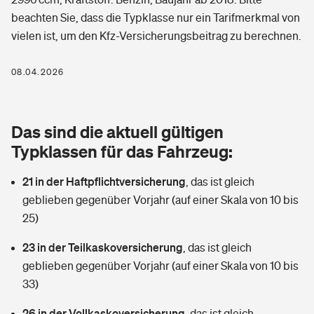
Berufshaftpflichtversicherung
beachten Sie, dass die Typklasse nur ein Tarifmerkmal von
Rechts­schutz­ver­si­che­rung
vielen ist, um den Kfz-Versicherungsbeitrag zu berechnen.
Photovoltaik
Private Krankenversicherung
Zur Übersicht
Fahrradversicherung
Wärmepumpen versichern
08.04.2026
Zahnzusatzversicherung
Unfallversicherung
Tools
Glasversicherung
Dread-Disease-Versicherung
Das sind die aktuell gültigen
Kinderunfall­ver­si­che­rung
Rentenrechner: Wie viel Geld bekomme ich im Alter?
Vermieterrrechtsschutz
Typklassen für das Fahrzeug:
Tierkrankenversicherung
Kinderinvalidität
21 in der Haftpflichtversicherung
,
das ist gleich
Wer versichert was: Jetzt Versicherer finden
Mietkautionsversicherung
Zur Übersicht
geblieben gegenüber Vorjahr (auf einer Skala von 10 bis
Reiseversicherung
25)
Sie haben Fragen?
Restkreditversicherung
Tools
Hundehalter-Haftpflicht
23 in der Teilkaskoversicherung
,
das ist gleich
Zur Übersicht
geblieben gegenüber Vorjahr (auf einer Skala von 10 bis
Pferdehalter-Haftpflicht
Wer versichert was: Jetzt Versicherer finden
33)
Tools
26 in der Vollkaskoversicherung
Handyversicherung
,
das ist gleich