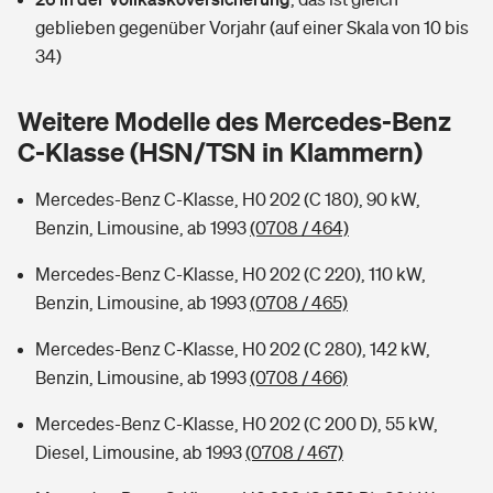
Sie haben Fragen?
geblieben gegenüber Vorjahr (auf einer Skala von 10 bis
Hochwasser-Check: Wie gefährdet ist Ihr Haus?
Private Cyberversicherung
34)
Rentenrechner: Wie viel Geld bekomme ich im Alter?
Wer versichert was: Jetzt Versicherer finden
Musikinstrumentenversicherung
Weitere Modelle des Mercedes-Benz
C-Klasse (HSN/TSN in Klammern)
Sie haben Fragen?
Zur Übersicht
Mercedes-Benz C-Klasse, H0 202 (C 180), 90 kW,
Benzin, Limousine, ab 1993
(0708 / 464)
Tools
Mercedes-Benz C-Klasse, H0 202 (C 220), 110 kW,
Benzin, Limousine, ab 1993
(0708 / 465)
Kinderunfall-Check: Mehr Sicherheit für deine Kids
Mercedes-Benz C-Klasse, H0 202 (C 280), 142 kW,
Typklassen: So ist Ihr Auto eingestuft
Benzin, Limousine, ab 1993
(0708 / 466)
Mercedes-Benz C-Klasse, H0 202 (C 200 D), 55 kW,
Sie haben Fragen?
Diesel, Limousine, ab 1993
(0708 / 467)