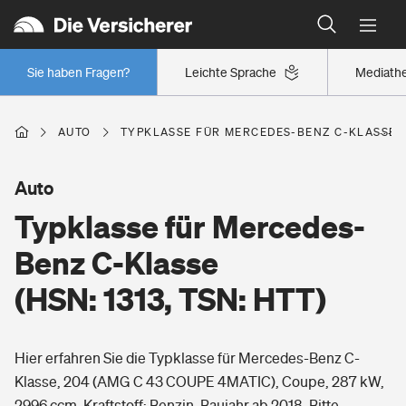
Typklassen: So ist Ihr Auto eingestuft
Wer versichert was: Jetzt Versicherer finden
Regionalklassen: So ist Ihre Region eingestuft
Sie haben Fragen?
Leichte Sprache
Mediath
Wer versichert was: Jetzt Versicherer finden
AUTO
TYPKLASSE FÜR MERCEDES-BENZ C-KLASSE (H
Beruf
Auto
Typklasse für Mercedes-
Berufsunfähigkeitsversicherung
Wohnen
Benz C-Klasse
Erwerbsunfähigkeitsversicherung
(HSN: 1313, TSN: HTT)
Wohngebäudeversicherung
Freizeit
Grundfähigkeitsversicherung
Hier erfahren Sie die Typklasse für Mercedes-Benz C-
Hausratversicherung
Arbeitsrechtsschutz
Klasse, 204 (AMG C 43 COUPE 4MATIC), Coupe, 287 kW,
Pri­vate Haft­pflicht­
Gesundheit
2996 ccm, Kraftstoff: Benzin, Baujahr ab 2018. Bitte
Elementarversicherung