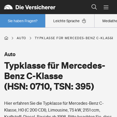
Typklassen: So ist Ihr Auto eingestuft
Wer versichert was: Jetzt Versicherer finden
Regionalklassen: So ist Ihre Region eingestuft
Sie haben Fragen?
Leichte Sprache
Mediath
Wer versichert was: Jetzt Versicherer finden
AUTO
TYPKLASSE FÜR MERCEDES-BENZ C-KLASSE (H
Beruf
Auto
Typklasse für Mercedes-
Berufsunfähigkeitsversicherung
Wohnen
Benz C-Klasse
Erwerbsunfähigkeitsversicherung
(HSN: 0710, TSN: 395)
Wohngebäudeversicherung
Freizeit
Grundfähigkeitsversicherung
Hier erfahren Sie die Typklasse für Mercedes-Benz C-
Hausratversicherung
Arbeitsrechtsschutz
Klasse, H0 (C 200 CDI), Limousine, 75 kW, 2151 ccm,
Pri­vate Haft­pflicht­
Gesundheit
Kraftstoff: Diesel, Baujahr ab 1998. Bitte beachten Sie, dass
Elementarversicherung