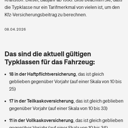
Berufshaftpflichtversicherung
die Typklasse nur ein Tarifmerkmal von vielen ist, um den
Rechts­schutz­ver­si­che­rung
Kfz-Versicherungsbeitrag zu berechnen.
Photovoltaik
Private Krankenversicherung
Zur Übersicht
Fahrradversicherung
Wärmepumpen versichern
08.04.2026
Zahnzusatzversicherung
Unfallversicherung
Tools
Glasversicherung
Dread-Disease-Versicherung
Das sind die aktuell gültigen
Kinderunfall­ver­si­che­rung
Rentenrechner: Wie viel Geld bekomme ich im Alter?
Vermieterrrechtsschutz
Typklassen für das Fahrzeug:
Tierkrankenversicherung
Kinderinvalidität
18 in der Haftpflichtversicherung
,
das ist gleich
Wer versichert was: Jetzt Versicherer finden
Mietkautionsversicherung
Zur Übersicht
geblieben gegenüber Vorjahr (auf einer Skala von 10 bis
Reiseversicherung
25)
Sie haben Fragen?
Restkreditversicherung
Tools
Hundehalter-Haftpflicht
17 in der Teilkaskoversicherung
,
das ist gleich geblieben
Zur Übersicht
gegenüber Vorjahr (auf einer Skala von 10 bis 33)
Pferdehalter-Haftpflicht
Wer versichert was: Jetzt Versicherer finden
11 in der Vollkaskoversicherung
,
das ist gleich geblieben
Tools
Handyversicherung
gegenüber Vorjahr (auf einer Skala von 10 bis 34)