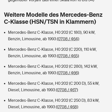
Sie haben Fragen?
Hochwasser-Check: Wie gefährdet ist Ihr Haus?
Private Cyberversicherung
Weitere Modelle des Mercedes-Benz
Rentenrechner: Wie viel Geld bekomme ich im Alter?
C-Klasse (HSN/TSN in Klammern)
Wer versichert was: Jetzt Versicherer finden
Musikinstrumentenversicherung
Mercedes-Benz C-Klasse, H0 202 (C 180), 90 kW,
Sie haben Fragen?
Zur Übersicht
Benzin, Limousine, ab 1993
(0708 / 464)
Mercedes-Benz C-Klasse, H0 202 (C 220), 110 kW,
Tools
Benzin, Limousine, ab 1993
(0708 / 465)
Mercedes-Benz C-Klasse, H0 202 (C 280), 142 kW,
Kinderunfall-Check: Mehr Sicherheit für deine Kids
Benzin, Limousine, ab 1993
(0708 / 466)
Mercedes-Benz C-Klasse, H0 202 (C 200 D), 55 kW,
Typklassen: So ist Ihr Auto eingestuft
Diesel, Limousine, ab 1993
(0708 / 467)
Sie haben Fragen?
Mercedes-Benz C-Klasse, H0 202 (C 250 D), 83 kW,
Diesel, Limousine, ab 1993
(0708 / 468)