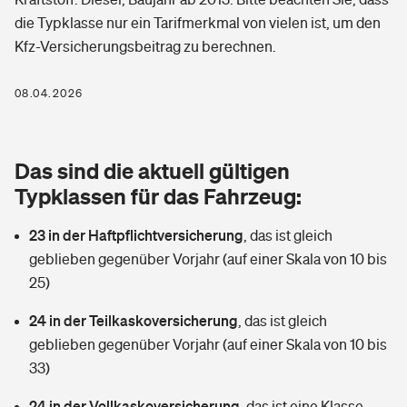
Berufshaftpflichtversicherung
die Typklasse nur ein Tarifmerkmal von vielen ist, um den
Rechts­schutz­ver­si­che­rung
Kfz-Versicherungsbeitrag zu berechnen.
Photovoltaik
Private Krankenversicherung
Zur Übersicht
Fahrradversicherung
Wärmepumpen versichern
08.04.2026
Zahnzusatzversicherung
Unfallversicherung
Tools
Glasversicherung
Dread-Disease-Versicherung
Das sind die aktuell gültigen
Kinderunfall­ver­si­che­rung
Rentenrechner: Wie viel Geld bekomme ich im Alter?
Vermieterrrechtsschutz
Typklassen für das Fahrzeug:
Tierkrankenversicherung
Kinderinvalidität
23 in der Haftpflichtversicherung
,
das ist gleich
Wer versichert was: Jetzt Versicherer finden
Mietkautionsversicherung
Zur Übersicht
geblieben gegenüber Vorjahr (auf einer Skala von 10 bis
Reiseversicherung
25)
Sie haben Fragen?
Restkreditversicherung
Tools
Hundehalter-Haftpflicht
24 in der Teilkaskoversicherung
,
das ist gleich
Zur Übersicht
geblieben gegenüber Vorjahr (auf einer Skala von 10 bis
Pferdehalter-Haftpflicht
Wer versichert was: Jetzt Versicherer finden
33)
Tools
24 in der Vollkaskoversicherung
Handyversicherung
,
das ist eine Klasse