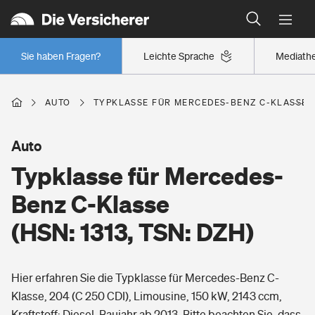
Typklassen: So ist Ihr Auto eingestuft
Wer versichert was: Jetzt Versicherer finden
Regionalklassen: So ist Ihre Region eingestuft
Sie haben Fragen?
Leichte Sprache
Mediath
Wer versichert was: Jetzt Versicherer finden
AUTO
TYPKLASSE FÜR MERCEDES-BENZ C-KLASSE (H
Beruf
Auto
Typklasse für Mercedes-
Berufsunfähigkeitsversicherung
Wohnen
Benz C-Klasse
Erwerbsunfähigkeitsversicherung
(HSN: 1313, TSN: DZH)
Wohngebäudeversicherung
Freizeit
Grundfähigkeitsversicherung
Hier erfahren Sie die Typklasse für Mercedes-Benz C-
Hausratversicherung
Arbeitsrechtsschutz
Klasse, 204 (C 250 CDI), Limousine, 150 kW, 2143 ccm,
Pri­vate Haft­pflicht­
Gesundheit
Kraftstoff: Diesel, Baujahr ab 2013. Bitte beachten Sie, dass
Elementarversicherung