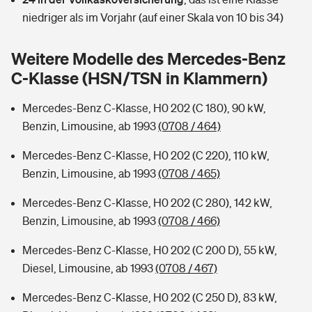
Sie haben Fragen?
niedriger als im Vorjahr (auf einer Skala von 10 bis 34)
Hochwasser-Check: Wie gefährdet ist Ihr Haus?
Private Cyberversicherung
Rentenrechner: Wie viel Geld bekomme ich im Alter?
Weitere Modelle des Mercedes-Benz
Wer versichert was: Jetzt Versicherer finden
Musikinstrumentenversicherung
C-Klasse (HSN/TSN in Klammern)
Sie haben Fragen?
Zur Übersicht
Mercedes-Benz C-Klasse, H0 202 (C 180), 90 kW,
Benzin, Limousine, ab 1993
(0708 / 464)
Tools
Mercedes-Benz C-Klasse, H0 202 (C 220), 110 kW,
Benzin, Limousine, ab 1993
(0708 / 465)
Kinderunfall-Check: Mehr Sicherheit für deine Kids
Mercedes-Benz C-Klasse, H0 202 (C 280), 142 kW,
Benzin, Limousine, ab 1993
(0708 / 466)
Typklassen: So ist Ihr Auto eingestuft
Mercedes-Benz C-Klasse, H0 202 (C 200 D), 55 kW,
Diesel, Limousine, ab 1993
(0708 / 467)
Sie haben Fragen?
Mercedes-Benz C-Klasse, H0 202 (C 250 D), 83 kW,