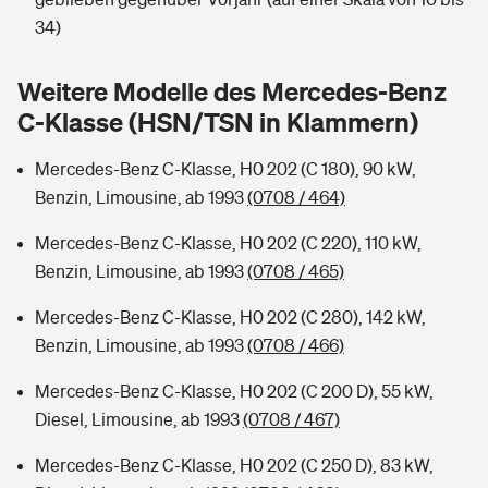
Sie haben Fragen?
34)
Hochwasser-Check: Wie gefährdet ist Ihr Haus?
Private Cyberversicherung
Rentenrechner: Wie viel Geld bekomme ich im Alter?
Weitere Modelle des Mercedes-Benz
Wer versichert was: Jetzt Versicherer finden
Musikinstrumentenversicherung
C-Klasse (HSN/TSN in Klammern)
Sie haben Fragen?
Zur Übersicht
Mercedes-Benz C-Klasse, H0 202 (C 180), 90 kW,
Benzin, Limousine, ab 1993
(0708 / 464)
Tools
Mercedes-Benz C-Klasse, H0 202 (C 220), 110 kW,
Benzin, Limousine, ab 1993
(0708 / 465)
Kinderunfall-Check: Mehr Sicherheit für deine Kids
Mercedes-Benz C-Klasse, H0 202 (C 280), 142 kW,
Benzin, Limousine, ab 1993
(0708 / 466)
Typklassen: So ist Ihr Auto eingestuft
Mercedes-Benz C-Klasse, H0 202 (C 200 D), 55 kW,
Diesel, Limousine, ab 1993
(0708 / 467)
Sie haben Fragen?
Mercedes-Benz C-Klasse, H0 202 (C 250 D), 83 kW,