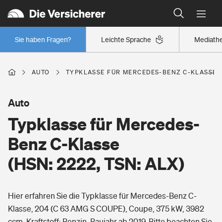
Typklassen: So ist Ihr Auto eingestuft
Wer versichert was: Jetzt Versicherer finden
Regionalklassen: So ist Ihre Region eingestuft
Sie haben Fragen?
Leichte Sprache
Mediath
Wer versichert was: Jetzt Versicherer finden
AUTO
TYPKLASSE FÜR MERCEDES-BENZ C-KLASSE (H
Beruf
Auto
Typklasse für Mercedes-
Berufsunfähigkeitsversicherung
Wohnen
Benz C-Klasse
Erwerbsunfähigkeitsversicherung
(HSN: 2222, TSN: ALX)
Wohngebäudeversicherung
Freizeit
Grundfähigkeitsversicherung
Hier erfahren Sie die Typklasse für Mercedes-Benz C-
Hausratversicherung
Arbeitsrechtsschutz
Klasse, 204 (C 63 AMG S COUPE), Coupe, 375 kW, 3982
Pri­vate Haft­pflicht­
Gesundheit
ccm, Kraftstoff: Benzin, Baujahr ab 2019. Bitte beachten Sie,
Elementarversicherung