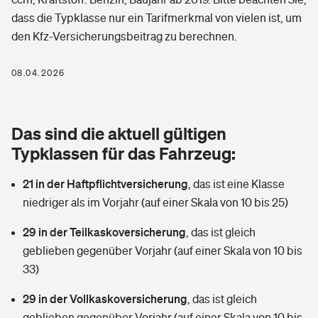
Berufshaftpflichtversicherung
dass die Typklasse nur ein Tarifmerkmal von vielen ist, um
Rechts­schutz­ver­si­che­rung
den Kfz-Versicherungsbeitrag zu berechnen.
Photovoltaik
Private Krankenversicherung
Zur Übersicht
Fahrradversicherung
Wärmepumpen versichern
08.04.2026
Zahnzusatzversicherung
Unfallversicherung
Tools
Glasversicherung
Dread-Disease-Versicherung
Das sind die aktuell gültigen
Kinderunfall­ver­si­che­rung
Rentenrechner: Wie viel Geld bekomme ich im Alter?
Vermieterrrechtsschutz
Typklassen für das Fahrzeug:
Tierkrankenversicherung
Kinderinvalidität
21 in der Haftpflichtversicherung
,
das ist eine Klasse
Wer versichert was: Jetzt Versicherer finden
Mietkautionsversicherung
Zur Übersicht
niedriger als im Vorjahr (auf einer Skala von 10 bis 25)
Reiseversicherung
Sie haben Fragen?
Restkreditversicherung
29 in der Teilkaskoversicherung
,
das ist gleich
Tools
Hundehalter-Haftpflicht
geblieben gegenüber Vorjahr (auf einer Skala von 10 bis
Zur Übersicht
33)
Pferdehalter-Haftpflicht
Wer versichert was: Jetzt Versicherer finden
29 in der Vollkaskoversicherung
,
das ist gleich
Tools
Handyversicherung
geblieben gegenüber Vorjahr (auf einer Skala von 10 bis