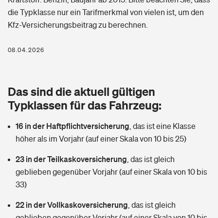
Berufshaftpflichtversicherung
die Typklasse nur ein Tarifmerkmal von vielen ist, um den
Rechts­schutz­ver­si­che­rung
Kfz-Versicherungsbeitrag zu berechnen.
Photovoltaik
Private Krankenversicherung
Zur Übersicht
Fahrradversicherung
Wärmepumpen versichern
08.04.2026
Zahnzusatzversicherung
Unfallversicherung
Tools
Glasversicherung
Dread-Disease-Versicherung
Das sind die aktuell gültigen
Kinderunfall­ver­si­che­rung
Rentenrechner: Wie viel Geld bekomme ich im Alter?
Vermieterrrechtsschutz
Typklassen für das Fahrzeug:
Tierkrankenversicherung
Kinderinvalidität
16 in der Haftpflichtversicherung
,
das ist eine Klasse
Wer versichert was: Jetzt Versicherer finden
Mietkautionsversicherung
Zur Übersicht
höher als im Vorjahr (auf einer Skala von 10 bis 25)
Reiseversicherung
Sie haben Fragen?
Restkreditversicherung
23 in der Teilkaskoversicherung
,
das ist gleich
Tools
Hundehalter-Haftpflicht
geblieben gegenüber Vorjahr (auf einer Skala von 10 bis
Zur Übersicht
33)
Pferdehalter-Haftpflicht
Wer versichert was: Jetzt Versicherer finden
22 in der Vollkaskoversicherung
,
das ist gleich
Tools
Handyversicherung
geblieben gegenüber Vorjahr (auf einer Skala von 10 bis