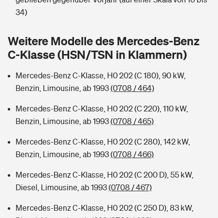
Sie haben Fragen?
34)
Hochwasser-Check: Wie gefährdet ist Ihr Haus?
Private Cyberversicherung
Rentenrechner: Wie viel Geld bekomme ich im Alter?
Weitere Modelle des Mercedes-Benz
Wer versichert was: Jetzt Versicherer finden
Musikinstrumentenversicherung
C-Klasse (HSN/TSN in Klammern)
Sie haben Fragen?
Zur Übersicht
Mercedes-Benz C-Klasse, H0 202 (C 180), 90 kW,
Benzin, Limousine, ab 1993
(0708 / 464)
Tools
Mercedes-Benz C-Klasse, H0 202 (C 220), 110 kW,
Benzin, Limousine, ab 1993
(0708 / 465)
Kinderunfall-Check: Mehr Sicherheit für deine Kids
Mercedes-Benz C-Klasse, H0 202 (C 280), 142 kW,
Benzin, Limousine, ab 1993
(0708 / 466)
Typklassen: So ist Ihr Auto eingestuft
Mercedes-Benz C-Klasse, H0 202 (C 200 D), 55 kW,
Diesel, Limousine, ab 1993
(0708 / 467)
Sie haben Fragen?
Mercedes-Benz C-Klasse, H0 202 (C 250 D), 83 kW,