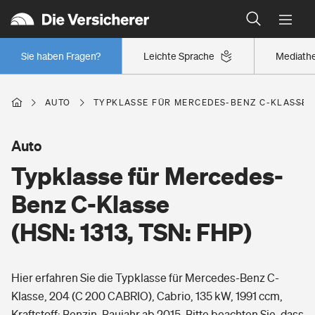
Typklassen: So ist Ihr Auto eingestuft
Wer versichert was: Jetzt Versicherer finden
Regionalklassen: So ist Ihre Region eingestuft
Sie haben Fragen?
Leichte Sprache
Mediath
Wer versichert was: Jetzt Versicherer finden
AUTO
TYPKLASSE FÜR MERCEDES-BENZ C-KLASSE (H
Beruf
Auto
Typklasse für Mercedes-
Berufsunfähigkeitsversicherung
Wohnen
Benz C-Klasse
Erwerbsunfähigkeitsversicherung
(HSN: 1313, TSN: FHP)
Wohngebäudeversicherung
Freizeit
Grundfähigkeitsversicherung
Hier erfahren Sie die Typklasse für Mercedes-Benz C-
Hausratversicherung
Arbeitsrechtsschutz
Klasse, 204 (C 200 CABRIO), Cabrio, 135 kW, 1991 ccm,
Pri­vate Haft­pflicht­
Gesundheit
Kraftstoff: Benzin, Baujahr ab 2015. Bitte beachten Sie, dass
Elementarversicherung