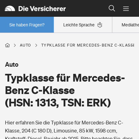
Typklassen: So ist Ihr Auto eingestuft
Wer versichert was: Jetzt Versicherer finden
Regionalklassen: So ist Ihre Region eingestuft
Sie haben Fragen?
Leichte Sprache
Mediath
Wer versichert was: Jetzt Versicherer finden
AUTO
TYPKLASSE FÜR MERCEDES-BENZ C-KLASSE (H
Beruf
Auto
Typklasse für Mercedes-
Berufsunfähigkeitsversicherung
Wohnen
Benz C-Klasse
Erwerbsunfähigkeitsversicherung
(HSN: 1313, TSN: ERK)
Wohngebäudeversicherung
Freizeit
Grundfähigkeitsversicherung
Hier erfahren Sie die Typklasse für Mercedes-Benz C-
Hausratversicherung
Arbeitsrechtsschutz
Klasse, 204 (C 180 D), Limousine, 85 kW, 1598 ccm,
Pri­vate Haft­pflicht­
Gesundheit
Kraftstoff: Diesel, Baujahr ab 2015. Bitte beachten Sie, dass
Elementarversicherung