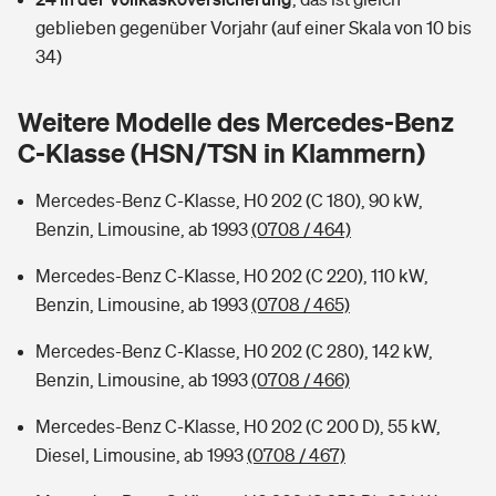
Sie haben Fragen?
geblieben gegenüber Vorjahr (auf einer Skala von 10 bis
Hochwasser-Check: Wie gefährdet ist Ihr Haus?
Private Cyberversicherung
34)
Rentenrechner: Wie viel Geld bekomme ich im Alter?
Wer versichert was: Jetzt Versicherer finden
Musikinstrumentenversicherung
Weitere Modelle des Mercedes-Benz
C-Klasse (HSN/TSN in Klammern)
Sie haben Fragen?
Zur Übersicht
Mercedes-Benz C-Klasse, H0 202 (C 180), 90 kW,
Benzin, Limousine, ab 1993
(0708 / 464)
Tools
Mercedes-Benz C-Klasse, H0 202 (C 220), 110 kW,
Benzin, Limousine, ab 1993
(0708 / 465)
Kinderunfall-Check: Mehr Sicherheit für deine Kids
Mercedes-Benz C-Klasse, H0 202 (C 280), 142 kW,
Typklassen: So ist Ihr Auto eingestuft
Benzin, Limousine, ab 1993
(0708 / 466)
Mercedes-Benz C-Klasse, H0 202 (C 200 D), 55 kW,
Sie haben Fragen?
Diesel, Limousine, ab 1993
(0708 / 467)