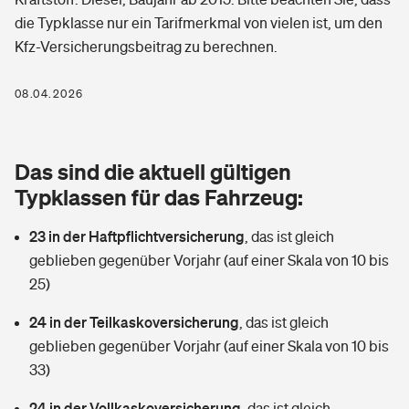
Berufshaftpflichtversicherung
die Typklasse nur ein Tarifmerkmal von vielen ist, um den
Rechts­schutz­ver­si­che­rung
Kfz-Versicherungsbeitrag zu berechnen.
Photovoltaik
Private Krankenversicherung
Zur Übersicht
Fahrradversicherung
Wärmepumpen versichern
08.04.2026
Zahnzusatzversicherung
Unfallversicherung
Tools
Glasversicherung
Dread-Disease-Versicherung
Das sind die aktuell gültigen
Kinderunfall­ver­si­che­rung
Rentenrechner: Wie viel Geld bekomme ich im Alter?
Vermieterrrechtsschutz
Typklassen für das Fahrzeug:
Tierkrankenversicherung
Kinderinvalidität
23 in der Haftpflichtversicherung
,
das ist gleich
Wer versichert was: Jetzt Versicherer finden
Mietkautionsversicherung
Zur Übersicht
geblieben gegenüber Vorjahr (auf einer Skala von 10 bis
Reiseversicherung
25)
Sie haben Fragen?
Restkreditversicherung
Tools
Hundehalter-Haftpflicht
24 in der Teilkaskoversicherung
,
das ist gleich
Zur Übersicht
geblieben gegenüber Vorjahr (auf einer Skala von 10 bis
Pferdehalter-Haftpflicht
Wer versichert was: Jetzt Versicherer finden
33)
Tools
24 in der Vollkaskoversicherung
Handyversicherung
,
das ist gleich