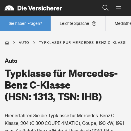
Typklassen: So ist Ihr Auto eingestuft
Wer versichert was: Jetzt Versicherer finden
Regionalklassen: So ist Ihre Region eingestuft
Sie haben Fragen?
Leichte Sprache
Mediath
Wer versichert was: Jetzt Versicherer finden
AUTO
TYPKLASSE FÜR MERCEDES-BENZ C-KLASSE (H
Beruf
Auto
Typklasse für Mercedes-
Berufsunfähigkeitsversicherung
Wohnen
Benz C-Klasse
Erwerbsunfähigkeitsversicherung
(HSN: 1313, TSN: IHB)
Wohngebäudeversicherung
Freizeit
Grundfähigkeitsversicherung
Hier erfahren Sie die Typklasse für Mercedes-Benz C-
Hausratversicherung
Arbeitsrechtsschutz
Klasse, 204 (C 300 COUPE 4MATIC), Coupe, 190 kW, 1991
Pri­vate Haft­pflicht­
Gesundheit
ccm, Kraftstoff: Benzin/Hybrid, Baujahr ab 2019. Bitte
Elementarversicherung