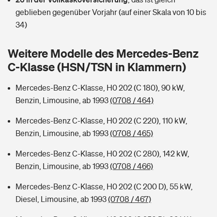
Sie haben Fragen?
geblieben gegenüber Vorjahr (auf einer Skala von 10 bis
Hochwasser-Check: Wie gefährdet ist Ihr Haus?
Private Cyberversicherung
34)
Rentenrechner: Wie viel Geld bekomme ich im Alter?
Wer versichert was: Jetzt Versicherer finden
Musikinstrumentenversicherung
Weitere Modelle des Mercedes-Benz
C-Klasse (HSN/TSN in Klammern)
Sie haben Fragen?
Zur Übersicht
Mercedes-Benz C-Klasse, H0 202 (C 180), 90 kW,
Benzin, Limousine, ab 1993
(0708 / 464)
Tools
Mercedes-Benz C-Klasse, H0 202 (C 220), 110 kW,
Benzin, Limousine, ab 1993
(0708 / 465)
Kinderunfall-Check: Mehr Sicherheit für deine Kids
Mercedes-Benz C-Klasse, H0 202 (C 280), 142 kW,
Typklassen: So ist Ihr Auto eingestuft
Benzin, Limousine, ab 1993
(0708 / 466)
Mercedes-Benz C-Klasse, H0 202 (C 200 D), 55 kW,
Sie haben Fragen?
Diesel, Limousine, ab 1993
(0708 / 467)