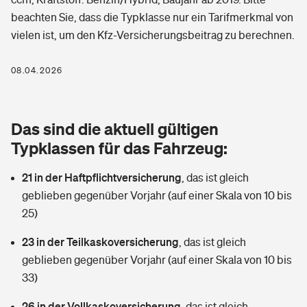
Berufshaftpflichtversicherung
beachten Sie, dass die Typklasse nur ein Tarifmerkmal von
Rechts­schutz­ver­si­che­rung
vielen ist, um den Kfz-Versicherungsbeitrag zu berechnen.
Photovoltaik
Private Krankenversicherung
Zur Übersicht
Fahrradversicherung
Wärmepumpen versichern
08.04.2026
Zahnzusatzversicherung
Unfallversicherung
Tools
Glasversicherung
Dread-Disease-Versicherung
Das sind die aktuell gültigen
Kinderunfall­ver­si­che­rung
Rentenrechner: Wie viel Geld bekomme ich im Alter?
Vermieterrrechtsschutz
Typklassen für das Fahrzeug:
Tierkrankenversicherung
Kinderinvalidität
21 in der Haftpflichtversicherung
,
das ist gleich
Wer versichert was: Jetzt Versicherer finden
Mietkautionsversicherung
Zur Übersicht
geblieben gegenüber Vorjahr (auf einer Skala von 10 bis
Reiseversicherung
25)
Sie haben Fragen?
Restkreditversicherung
Tools
Hundehalter-Haftpflicht
23 in der Teilkaskoversicherung
,
das ist gleich
Zur Übersicht
geblieben gegenüber Vorjahr (auf einer Skala von 10 bis
Pferdehalter-Haftpflicht
Wer versichert was: Jetzt Versicherer finden
33)
Tools
26 in der Vollkaskoversicherung
Handyversicherung
,
das ist gleich