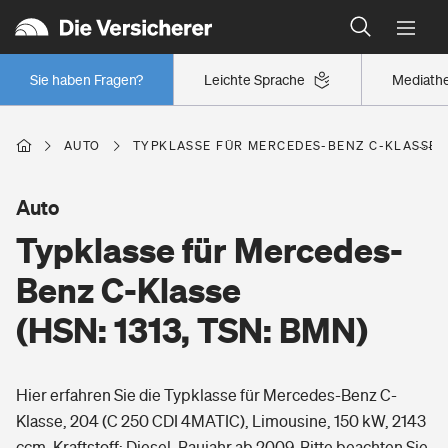
Typklassen: So ist Ihr Auto eingestuft
Wer versichert was: Jetzt Versicherer finden
Regionalklassen: So ist Ihre Region eingestuft
Sie haben Fragen?
Leichte Sprache
Mediath
Wer versichert was: Jetzt Versicherer finden
AUTO
TYPKLASSE FÜR MERCEDES-BENZ C-KLASSE (H
Beruf
Auto
Typklasse für Mercedes-
Berufsunfähigkeitsversicherung
Wohnen
Benz C-Klasse
Erwerbsunfähigkeitsversicherung
(HSN: 1313, TSN: BMN)
Wohngebäudeversicherung
Freizeit
Grundfähigkeitsversicherung
Hier erfahren Sie die Typklasse für Mercedes-Benz C-
Hausratversicherung
Arbeitsrechtsschutz
Klasse, 204 (C 250 CDI 4MATIC), Limousine, 150 kW, 2143
Pri­vate Haft­pflicht­
Gesundheit
ccm, Kraftstoff: Diesel, Baujahr ab 2009. Bitte beachten Sie,
Elementarversicherung