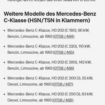
Sie haben Fragen?
Hochwasser-Check: Wie gefährdet ist Ihr Haus?
Private Cyberversicherung
Weitere Modelle des Mercedes-Benz
Rentenrechner: Wie viel Geld bekomme ich im Alter?
C-Klasse (HSN/TSN in Klammern)
Wer versichert was: Jetzt Versicherer finden
Musikinstrumentenversicherung
Mercedes-Benz C-Klasse, H0 202 (C 180), 90 kW,
Sie haben Fragen?
Zur Übersicht
Benzin, Limousine, ab 1993
(0708 / 464)
Mercedes-Benz C-Klasse, H0 202 (C 220), 110 kW,
Tools
Benzin, Limousine, ab 1993
(0708 / 465)
Mercedes-Benz C-Klasse, H0 202 (C 280), 142 kW,
Kinderunfall-Check: Mehr Sicherheit für deine Kids
Benzin, Limousine, ab 1993
(0708 / 466)
Mercedes-Benz C-Klasse, H0 202 (C 200 D), 55 kW,
Typklassen: So ist Ihr Auto eingestuft
Diesel, Limousine, ab 1993
(0708 / 467)
Sie haben Fragen?
Mercedes-Benz C-Klasse, H0 202 (C 250 D), 83 kW,
Diesel, Limousine, ab 1993
(0708 / 468)