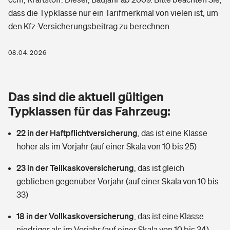
Berufshaftpflichtversicherung
dass die Typklasse nur ein Tarifmerkmal von vielen ist, um
Rechts­schutz­ver­si­che­rung
den Kfz-Versicherungsbeitrag zu berechnen.
Photovoltaik
Private Krankenversicherung
Zur Übersicht
Fahrradversicherung
Wärmepumpen versichern
08.04.2026
Zahnzusatzversicherung
Unfallversicherung
Tools
Glasversicherung
Dread-Disease-Versicherung
Das sind die aktuell gültigen
Kinderunfall­ver­si­che­rung
Rentenrechner: Wie viel Geld bekomme ich im Alter?
Vermieterrrechtsschutz
Typklassen für das Fahrzeug:
Tierkrankenversicherung
Kinderinvalidität
22 in der Haftpflichtversicherung
,
das ist eine Klasse
Wer versichert was: Jetzt Versicherer finden
Mietkautionsversicherung
Zur Übersicht
höher als im Vorjahr (auf einer Skala von 10 bis 25)
Reiseversicherung
Sie haben Fragen?
Restkreditversicherung
23 in der Teilkaskoversicherung
,
das ist gleich
Tools
Hundehalter-Haftpflicht
geblieben gegenüber Vorjahr (auf einer Skala von 10 bis
Zur Übersicht
33)
Pferdehalter-Haftpflicht
Wer versichert was: Jetzt Versicherer finden
18 in der Vollkaskoversicherung
,
das ist eine Klasse
Tools
Handyversicherung
niedriger als im Vorjahr (auf einer Skala von 10 bis 34)