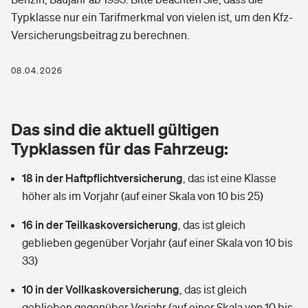
Berufshaftpflichtversicherung
Typklasse nur ein Tarifmerkmal von vielen ist, um den Kfz-
Rechts­schutz­ver­si­che­rung
Versicherungsbeitrag zu berechnen.
Photovoltaik
Private Krankenversicherung
Zur Übersicht
Fahrradversicherung
Wärmepumpen versichern
08.04.2026
Zahnzusatzversicherung
Unfallversicherung
Tools
Glasversicherung
Dread-Disease-Versicherung
Das sind die aktuell gültigen
Kinderunfall­ver­si­che­rung
Rentenrechner: Wie viel Geld bekomme ich im Alter?
Vermieterrrechtsschutz
Typklassen für das Fahrzeug:
Tierkrankenversicherung
Kinderinvalidität
18 in der Haftpflichtversicherung
,
das ist eine Klasse
Wer versichert was: Jetzt Versicherer finden
Mietkautionsversicherung
Zur Übersicht
höher als im Vorjahr (auf einer Skala von 10 bis 25)
Reiseversicherung
Sie haben Fragen?
Restkreditversicherung
16 in der Teilkaskoversicherung
,
das ist gleich
Tools
Hundehalter-Haftpflicht
geblieben gegenüber Vorjahr (auf einer Skala von 10 bis
Zur Übersicht
33)
Pferdehalter-Haftpflicht
Wer versichert was: Jetzt Versicherer finden
10 in der Vollkaskoversicherung
,
das ist gleich
Tools
Handyversicherung
geblieben gegenüber Vorjahr (auf einer Skala von 10 bis