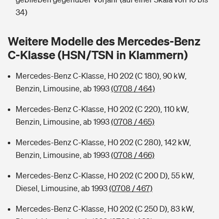
Sie haben Fragen?
34)
Hochwasser-Check: Wie gefährdet ist Ihr Haus?
Private Cyberversicherung
Rentenrechner: Wie viel Geld bekomme ich im Alter?
Weitere Modelle des Mercedes-Benz
Wer versichert was: Jetzt Versicherer finden
Musikinstrumentenversicherung
C-Klasse (HSN/TSN in Klammern)
Sie haben Fragen?
Zur Übersicht
Mercedes-Benz C-Klasse, H0 202 (C 180), 90 kW,
Benzin, Limousine, ab 1993
(0708 / 464)
Tools
Mercedes-Benz C-Klasse, H0 202 (C 220), 110 kW,
Benzin, Limousine, ab 1993
(0708 / 465)
Kinderunfall-Check: Mehr Sicherheit für deine Kids
Mercedes-Benz C-Klasse, H0 202 (C 280), 142 kW,
Benzin, Limousine, ab 1993
(0708 / 466)
Typklassen: So ist Ihr Auto eingestuft
Mercedes-Benz C-Klasse, H0 202 (C 200 D), 55 kW,
Diesel, Limousine, ab 1993
(0708 / 467)
Sie haben Fragen?
Mercedes-Benz C-Klasse, H0 202 (C 250 D), 83 kW,