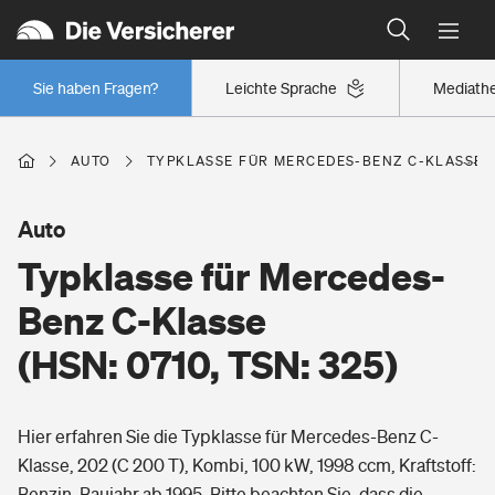
Typklassen: So ist Ihr Auto eingestuft
Wer versichert was: Jetzt Versicherer finden
Regionalklassen: So ist Ihre Region eingestuft
Sie haben Fragen?
Leichte Sprache
Mediath
Wer versichert was: Jetzt Versicherer finden
AUTO
TYPKLASSE FÜR MERCEDES-BENZ C-KLASSE (H
Beruf
Auto
Typklasse für Mercedes-
Berufsunfähigkeitsversicherung
Wohnen
Benz C-Klasse
Erwerbsunfähigkeitsversicherung
(HSN: 0710, TSN: 325)
Wohngebäudeversicherung
Freizeit
Grundfähigkeitsversicherung
Hier erfahren Sie die Typklasse für Mercedes-Benz C-
Hausratversicherung
Arbeitsrechtsschutz
Klasse, 202 (C 200 T), Kombi, 100 kW, 1998 ccm, Kraftstoff:
Pri­vate Haft­pflicht­
Gesundheit
Benzin, Baujahr ab 1995. Bitte beachten Sie, dass die
Elementarversicherung