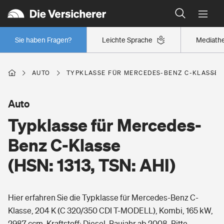
Typklassen: So ist Ihr Auto eingestuft
Wer versichert was: Jetzt Versicherer finden
Regionalklassen: So ist Ihre Region eingestuft
Sie haben Fragen?
Leichte Sprache
Mediath
Wer versichert was: Jetzt Versicherer finden
AUTO
TYPKLASSE FÜR MERCEDES-BENZ C-KLASSE (H
Beruf
Auto
Typklasse für Mercedes-
Berufsunfähigkeitsversicherung
Wohnen
Benz C-Klasse
Erwerbsunfähigkeitsversicherung
(HSN: 1313, TSN: AHI)
Wohngebäudeversicherung
Freizeit
Grundfähigkeitsversicherung
Hier erfahren Sie die Typklasse für Mercedes-Benz C-
Hausratversicherung
Arbeitsrechtsschutz
Klasse, 204 K (C 320/350 CDI T-MODELL), Kombi, 165 kW,
Pri­vate Haft­pflicht­
Gesundheit
2987 ccm, Kraftstoff: Diesel, Baujahr ab 2008. Bitte
Elementarversicherung