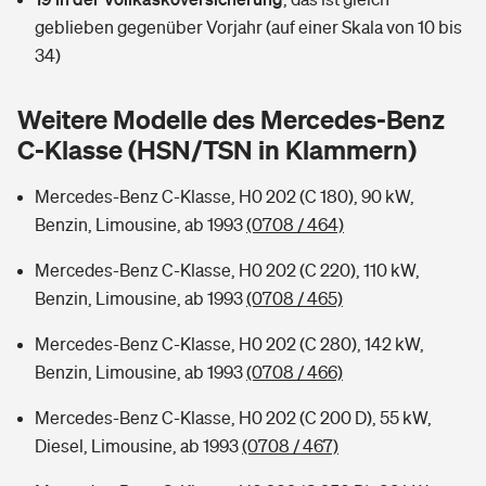
Sie haben Fragen?
geblieben gegenüber Vorjahr (auf einer Skala von 10 bis
Hochwasser-Check: Wie gefährdet ist Ihr Haus?
Private Cyberversicherung
34)
Rentenrechner: Wie viel Geld bekomme ich im Alter?
Wer versichert was: Jetzt Versicherer finden
Musikinstrumentenversicherung
Weitere Modelle des Mercedes-Benz
C-Klasse (HSN/TSN in Klammern)
Sie haben Fragen?
Zur Übersicht
Mercedes-Benz C-Klasse, H0 202 (C 180), 90 kW,
Benzin, Limousine, ab 1993
(0708 / 464)
Tools
Mercedes-Benz C-Klasse, H0 202 (C 220), 110 kW,
Benzin, Limousine, ab 1993
(0708 / 465)
Kinderunfall-Check: Mehr Sicherheit für deine Kids
Mercedes-Benz C-Klasse, H0 202 (C 280), 142 kW,
Typklassen: So ist Ihr Auto eingestuft
Benzin, Limousine, ab 1993
(0708 / 466)
Mercedes-Benz C-Klasse, H0 202 (C 200 D), 55 kW,
Sie haben Fragen?
Diesel, Limousine, ab 1993
(0708 / 467)