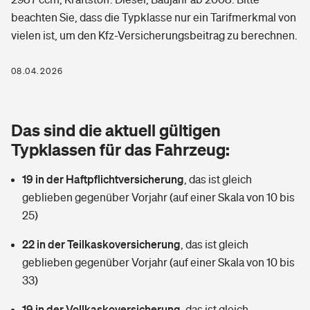
Berufshaftpflichtversicherung
beachten Sie, dass die Typklasse nur ein Tarifmerkmal von
Rechts­schutz­ver­si­che­rung
vielen ist, um den Kfz-Versicherungsbeitrag zu berechnen.
Photovoltaik
Private Krankenversicherung
Zur Übersicht
Fahrradversicherung
Wärmepumpen versichern
08.04.2026
Zahnzusatzversicherung
Unfallversicherung
Tools
Glasversicherung
Dread-Disease-Versicherung
Das sind die aktuell gültigen
Kinderunfall­ver­si­che­rung
Rentenrechner: Wie viel Geld bekomme ich im Alter?
Vermieterrrechtsschutz
Typklassen für das Fahrzeug:
Tierkrankenversicherung
Kinderinvalidität
19 in der Haftpflichtversicherung
,
das ist gleich
Wer versichert was: Jetzt Versicherer finden
Mietkautionsversicherung
Zur Übersicht
geblieben gegenüber Vorjahr (auf einer Skala von 10 bis
Reiseversicherung
25)
Sie haben Fragen?
Restkreditversicherung
Tools
Hundehalter-Haftpflicht
22 in der Teilkaskoversicherung
,
das ist gleich
Zur Übersicht
geblieben gegenüber Vorjahr (auf einer Skala von 10 bis
Pferdehalter-Haftpflicht
Wer versichert was: Jetzt Versicherer finden
33)
Tools
19 in der Vollkaskoversicherung
Handyversicherung
,
das ist gleich