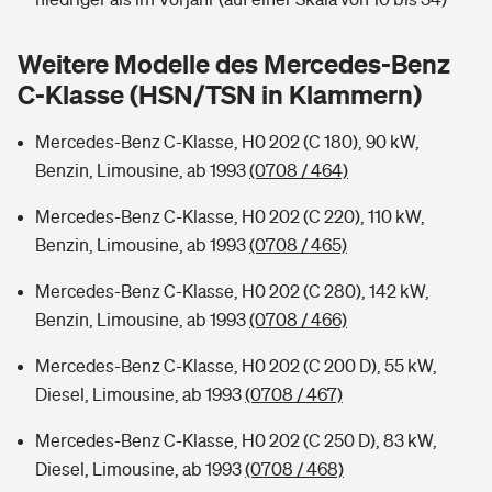
Sie haben Fragen?
Hochwasser-Check: Wie gefährdet ist Ihr Haus?
Private Cyberversicherung
Weitere Modelle des Mercedes-Benz
Rentenrechner: Wie viel Geld bekomme ich im Alter?
C-Klasse (HSN/TSN in Klammern)
Wer versichert was: Jetzt Versicherer finden
Musikinstrumentenversicherung
Mercedes-Benz C-Klasse, H0 202 (C 180), 90 kW,
Sie haben Fragen?
Zur Übersicht
Benzin, Limousine, ab 1993
(0708 / 464)
Mercedes-Benz C-Klasse, H0 202 (C 220), 110 kW,
Tools
Benzin, Limousine, ab 1993
(0708 / 465)
Mercedes-Benz C-Klasse, H0 202 (C 280), 142 kW,
Kinderunfall-Check: Mehr Sicherheit für deine Kids
Benzin, Limousine, ab 1993
(0708 / 466)
Mercedes-Benz C-Klasse, H0 202 (C 200 D), 55 kW,
Typklassen: So ist Ihr Auto eingestuft
Diesel, Limousine, ab 1993
(0708 / 467)
Sie haben Fragen?
Mercedes-Benz C-Klasse, H0 202 (C 250 D), 83 kW,
Diesel, Limousine, ab 1993
(0708 / 468)