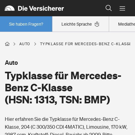
Typklassen: So ist Ihr Auto eingestuft
Wer versichert was: Jetzt Versicherer finden
Regionalklassen: So ist Ihre Region eingestuft
Sie haben Fragen?
Leichte Sprache
Mediath
Wer versichert was: Jetzt Versicherer finden
AUTO
TYPKLASSE FÜR MERCEDES-BENZ C-KLASSE (H
Beruf
Auto
Typklasse für Mercedes-
Berufsunfähigkeitsversicherung
Wohnen
Benz C-Klasse
Erwerbsunfähigkeitsversicherung
(HSN: 1313, TSN: BMP)
Wohngebäudeversicherung
Freizeit
Grundfähigkeitsversicherung
Hier erfahren Sie die Typklasse für Mercedes-Benz C-
Hausratversicherung
Arbeitsrechtsschutz
Klasse, 204 (C 300/350 CDI 4MATIC), Limousine, 170 kW,
Pri­vate Haft­pflicht­
Gesundheit
2987 ccm, Kraftstoff: Diesel, Baujahr ab 2009. Bitte
Elementarversicherung