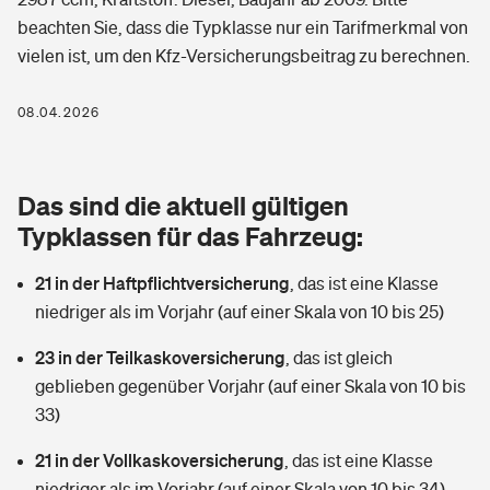
Berufshaftpflichtversicherung
beachten Sie, dass die Typklasse nur ein Tarifmerkmal von
Rechts­schutz­ver­si­che­rung
vielen ist, um den Kfz-Versicherungsbeitrag zu berechnen.
Photovoltaik
Private Krankenversicherung
Zur Übersicht
Fahrradversicherung
Wärmepumpen versichern
08.04.2026
Zahnzusatzversicherung
Unfallversicherung
Tools
Glasversicherung
Dread-Disease-Versicherung
Das sind die aktuell gültigen
Kinderunfall­ver­si­che­rung
Rentenrechner: Wie viel Geld bekomme ich im Alter?
Vermieterrrechtsschutz
Typklassen für das Fahrzeug:
Tierkrankenversicherung
Kinderinvalidität
21 in der Haftpflichtversicherung
,
das ist eine Klasse
Wer versichert was: Jetzt Versicherer finden
Mietkautionsversicherung
Zur Übersicht
niedriger als im Vorjahr (auf einer Skala von 10 bis 25)
Reiseversicherung
Sie haben Fragen?
Restkreditversicherung
23 in der Teilkaskoversicherung
,
das ist gleich
Tools
Hundehalter-Haftpflicht
geblieben gegenüber Vorjahr (auf einer Skala von 10 bis
Zur Übersicht
33)
Pferdehalter-Haftpflicht
Wer versichert was: Jetzt Versicherer finden
21 in der Vollkaskoversicherung
,
das ist eine Klasse
Tools
Handyversicherung
niedriger als im Vorjahr (auf einer Skala von 10 bis 34)