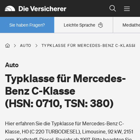
Typklassen: So ist Ihr Auto eingestuft
Wer versichert was: Jetzt Versicherer finden
Regionalklassen: So ist Ihre Region eingestuft
Sie haben Fragen?
Leichte Sprache
Mediath
Wer versichert was: Jetzt Versicherer finden
AUTO
TYPKLASSE FÜR MERCEDES-BENZ C-KLASSE (H
Beruf
Auto
Typklasse für Mercedes-
Berufsunfähigkeitsversicherung
Wohnen
Benz C-Klasse
Erwerbsunfähigkeitsversicherung
(HSN: 0710, TSN: 380)
Wohngebäudeversicherung
Freizeit
Grundfähigkeitsversicherung
Hier erfahren Sie die Typklasse für Mercedes-Benz C-
Hausratversicherung
Arbeitsrechtsschutz
Klasse, H0 (C 220 TURBODIESEL), Limousine, 92 kW, 2151
Pri­vate Haft­pflicht­
Gesundheit
ccm, Kraftstoff: Diesel, Baujahr ab 1997. Bitte beachten Sie,
Elementarversicherung