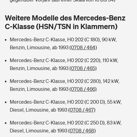
Sie haben Fragen?
Hochwasser-Check: Wie gefährdet ist Ihr Haus?
Private Cyberversicherung
Weitere Modelle des Mercedes-Benz
Rentenrechner: Wie viel Geld bekomme ich im Alter?
C-Klasse (HSN/TSN in Klammern)
Wer versichert was: Jetzt Versicherer finden
Musikinstrumentenversicherung
Mercedes-Benz C-Klasse, H0 202 (C 180), 90 kW,
Sie haben Fragen?
Zur Übersicht
Benzin, Limousine, ab 1993
(0708 / 464)
Mercedes-Benz C-Klasse, H0 202 (C 220), 110 kW,
Tools
Benzin, Limousine, ab 1993
(0708 / 465)
Mercedes-Benz C-Klasse, H0 202 (C 280), 142 kW,
Kinderunfall-Check: Mehr Sicherheit für deine Kids
Benzin, Limousine, ab 1993
(0708 / 466)
Mercedes-Benz C-Klasse, H0 202 (C 200 D), 55 kW,
Typklassen: So ist Ihr Auto eingestuft
Diesel, Limousine, ab 1993
(0708 / 467)
Sie haben Fragen?
Mercedes-Benz C-Klasse, H0 202 (C 250 D), 83 kW,
Diesel, Limousine, ab 1993
(0708 / 468)