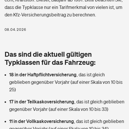
Berufshaftpflichtversicherung
dass die Typklasse nur ein Tarifmerkmal von vielen ist, um
Rechts­schutz­ver­si­che­rung
den Kfz-Versicherungsbeitrag zu berechnen.
Photovoltaik
Private Krankenversicherung
Zur Übersicht
Fahrradversicherung
Wärmepumpen versichern
08.04.2026
Zahnzusatzversicherung
Unfallversicherung
Tools
Glasversicherung
Dread-Disease-Versicherung
Das sind die aktuell gültigen
Kinderunfall­ver­si­che­rung
Rentenrechner: Wie viel Geld bekomme ich im Alter?
Vermieterrrechtsschutz
Typklassen für das Fahrzeug:
Tierkrankenversicherung
Kinderinvalidität
18 in der Haftpflichtversicherung
,
das ist gleich
Wer versichert was: Jetzt Versicherer finden
Mietkautionsversicherung
Zur Übersicht
geblieben gegenüber Vorjahr (auf einer Skala von 10 bis
Reiseversicherung
25)
Sie haben Fragen?
Restkreditversicherung
Tools
Hundehalter-Haftpflicht
17 in der Teilkaskoversicherung
,
das ist gleich geblieben
Zur Übersicht
gegenüber Vorjahr (auf einer Skala von 10 bis 33)
Pferdehalter-Haftpflicht
Wer versichert was: Jetzt Versicherer finden
11 in der Vollkaskoversicherung
,
das ist gleich geblieben
Tools
Handyversicherung
gegenüber Vorjahr (auf einer Skala von 10 bis 34)