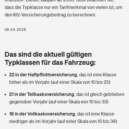
Berufshaftpflichtversicherung
dass die Typklasse nur ein Tarifmerkmal von vielen ist, um
Rechts­schutz­ver­si­che­rung
den Kfz-Versicherungsbeitrag zu berechnen.
Photovoltaik
Private Krankenversicherung
Zur Übersicht
Fahrradversicherung
Wärmepumpen versichern
08.04.2026
Zahnzusatzversicherung
Unfallversicherung
Tools
Glasversicherung
Dread-Disease-Versicherung
Das sind die aktuell gültigen
Kinderunfall­ver­si­che­rung
Rentenrechner: Wie viel Geld bekomme ich im Alter?
Vermieterrrechtsschutz
Typklassen für das Fahrzeug:
Tierkrankenversicherung
Kinderinvalidität
22 in der Haftpflichtversicherung
,
das ist eine Klasse
Wer versichert was: Jetzt Versicherer finden
Mietkautionsversicherung
Zur Übersicht
höher als im Vorjahr (auf einer Skala von 10 bis 25)
Reiseversicherung
Sie haben Fragen?
Restkreditversicherung
21 in der Teilkaskoversicherung
,
das ist gleich geblieben
Tools
Hundehalter-Haftpflicht
gegenüber Vorjahr (auf einer Skala von 10 bis 33)
Zur Übersicht
18 in der Vollkaskoversicherung
Pferdehalter-Haftpflicht
,
das ist eine Klasse
Wer versichert was: Jetzt Versicherer finden
niedriger als im Vorjahr (auf einer Skala von 10 bis 34)
Tools
Handyversicherung