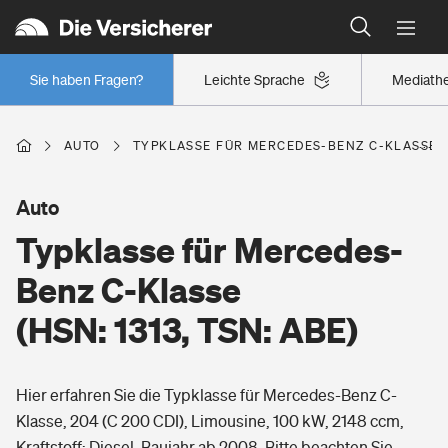
Typklassen: So ist Ihr Auto eingestuft
Wer versichert was: Jetzt Versicherer finden
Regionalklassen: So ist Ihre Region eingestuft
Sie haben Fragen?
Leichte Sprache
Mediath
Wer versichert was: Jetzt Versicherer finden
AUTO
TYPKLASSE FÜR MERCEDES-BENZ C-KLASSE (H
Beruf
Auto
Typklasse für Mercedes-
Berufsunfähigkeitsversicherung
Wohnen
Benz C-Klasse
Erwerbsunfähigkeitsversicherung
(HSN: 1313, TSN: ABE)
Wohngebäudeversicherung
Freizeit
Grundfähigkeitsversicherung
Hier erfahren Sie die Typklasse für Mercedes-Benz C-
Hausratversicherung
Arbeitsrechtsschutz
Klasse, 204 (C 200 CDI), Limousine, 100 kW, 2148 ccm,
Pri­vate Haft­pflicht­
Gesundheit
Kraftstoff: Diesel, Baujahr ab 2008. Bitte beachten Sie,
Elementarversicherung