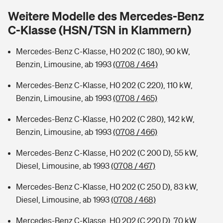
Sie haben Fragen?
Weitere Modelle des Mercedes-Benz
Hochwasser-Check: Wie gefährdet ist Ihr Haus?
Private Cyberversicherung
C-Klasse (HSN/TSN in Klammern)
Rentenrechner: Wie viel Geld bekomme ich im Alter?
Wer versichert was: Jetzt Versicherer finden
Musikinstrumentenversicherung
Mercedes-Benz C-Klasse, H0 202 (C 180), 90 kW,
Benzin, Limousine, ab 1993
(0708 / 464)
Sie haben Fragen?
Zur Übersicht
Mercedes-Benz C-Klasse, H0 202 (C 220), 110 kW,
Benzin, Limousine, ab 1993
(0708 / 465)
Tools
Mercedes-Benz C-Klasse, H0 202 (C 280), 142 kW,
Benzin, Limousine, ab 1993
(0708 / 466)
Kinderunfall-Check: Mehr Sicherheit für deine Kids
Mercedes-Benz C-Klasse, H0 202 (C 200 D), 55 kW,
Diesel, Limousine, ab 1993
(0708 / 467)
Typklassen: So ist Ihr Auto eingestuft
Mercedes-Benz C-Klasse, H0 202 (C 250 D), 83 kW,
Sie haben Fragen?
Diesel, Limousine, ab 1993
(0708 / 468)
Mercedes-Benz C-Klasse, H0 202 (C 220 D), 70 kW,