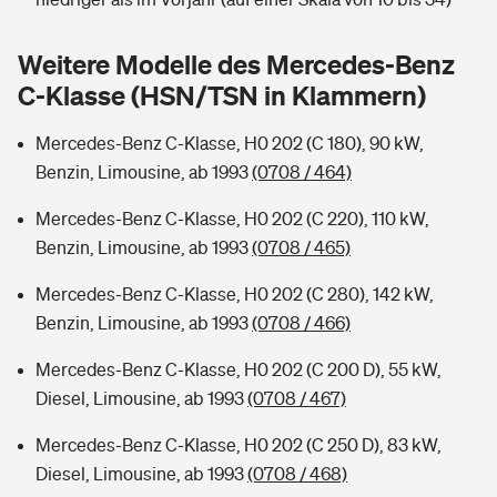
Sie haben Fragen?
Hochwasser-Check: Wie gefährdet ist Ihr Haus?
Private Cyberversicherung
Weitere Modelle des Mercedes-Benz
Rentenrechner: Wie viel Geld bekomme ich im Alter?
C-Klasse (HSN/TSN in Klammern)
Wer versichert was: Jetzt Versicherer finden
Musikinstrumentenversicherung
Mercedes-Benz C-Klasse, H0 202 (C 180), 90 kW,
Sie haben Fragen?
Zur Übersicht
Benzin, Limousine, ab 1993
(0708 / 464)
Mercedes-Benz C-Klasse, H0 202 (C 220), 110 kW,
Tools
Benzin, Limousine, ab 1993
(0708 / 465)
Mercedes-Benz C-Klasse, H0 202 (C 280), 142 kW,
Kinderunfall-Check: Mehr Sicherheit für deine Kids
Benzin, Limousine, ab 1993
(0708 / 466)
Mercedes-Benz C-Klasse, H0 202 (C 200 D), 55 kW,
Typklassen: So ist Ihr Auto eingestuft
Diesel, Limousine, ab 1993
(0708 / 467)
Sie haben Fragen?
Mercedes-Benz C-Klasse, H0 202 (C 250 D), 83 kW,
Diesel, Limousine, ab 1993
(0708 / 468)