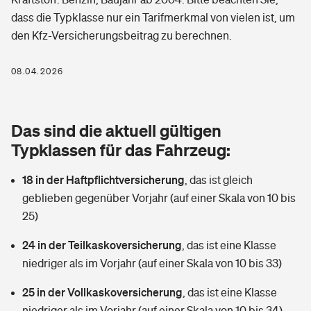
Berufshaftpflichtversicherung
dass die Typklasse nur ein Tarifmerkmal von vielen ist, um
Rechts­schutz­ver­si­che­rung
den Kfz-Versicherungsbeitrag zu berechnen.
Photovoltaik
Private Krankenversicherung
Zur Übersicht
Fahrradversicherung
Wärmepumpen versichern
08.04.2026
Zahnzusatzversicherung
Unfallversicherung
Tools
Glasversicherung
Dread-Disease-Versicherung
Das sind die aktuell gültigen
Kinderunfall­ver­si­che­rung
Rentenrechner: Wie viel Geld bekomme ich im Alter?
Vermieterrrechtsschutz
Typklassen für das Fahrzeug:
Tierkrankenversicherung
Kinderinvalidität
18 in der Haftpflichtversicherung
,
das ist gleich
Wer versichert was: Jetzt Versicherer finden
Mietkautionsversicherung
Zur Übersicht
geblieben gegenüber Vorjahr (auf einer Skala von 10 bis
Reiseversicherung
25)
Sie haben Fragen?
Restkreditversicherung
Tools
Hundehalter-Haftpflicht
24 in der Teilkaskoversicherung
,
das ist eine Klasse
Zur Übersicht
niedriger als im Vorjahr (auf einer Skala von 10 bis 33)
Pferdehalter-Haftpflicht
Wer versichert was: Jetzt Versicherer finden
25 in der Vollkaskoversicherung
,
das ist eine Klasse
Tools
Handyversicherung
niedriger als im Vorjahr (auf einer Skala von 10 bis 34)