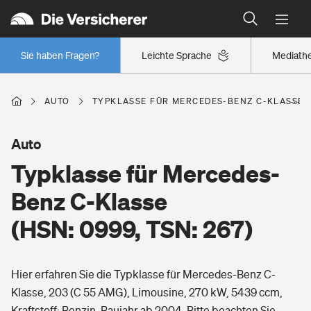
Typklassen: So ist Ihr Auto eingestuft
Wer versichert was: Jetzt Versicherer finden
Regionalklassen: So ist Ihre Region eingestuft
Sie haben Fragen?
Leichte Sprache
Mediath
Wer versichert was: Jetzt Versicherer finden
AUTO
TYPKLASSE FÜR MERCEDES-BENZ C-KLASSE (H
Beruf
Auto
Typklasse für Mercedes-
Berufsunfähigkeitsversicherung
Wohnen
Benz C-Klasse
Erwerbsunfähigkeitsversicherung
(HSN: 0999, TSN: 267)
Wohngebäudeversicherung
Freizeit
Grundfähigkeitsversicherung
Hier erfahren Sie die Typklasse für Mercedes-Benz C-
Hausratversicherung
Arbeitsrechtsschutz
Klasse, 203 (C 55 AMG), Limousine, 270 kW, 5439 ccm,
Pri­vate Haft­pflicht­
Gesundheit
Kraftstoff: Benzin, Baujahr ab 2004. Bitte beachten Sie,
Elementarversicherung