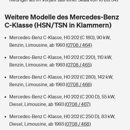
Sie haben Fragen?
Hochwasser-Check: Wie gefährdet ist Ihr Haus?
Private Cyberversicherung
Weitere Modelle des Mercedes-Benz
Rentenrechner: Wie viel Geld bekomme ich im Alter?
C-Klasse (HSN/TSN in Klammern)
Wer versichert was: Jetzt Versicherer finden
Musikinstrumentenversicherung
Mercedes-Benz C-Klasse, H0 202 (C 180), 90 kW,
Sie haben Fragen?
Zur Übersicht
Benzin, Limousine, ab 1993
(0708 / 464)
Mercedes-Benz C-Klasse, H0 202 (C 220), 110 kW,
Tools
Benzin, Limousine, ab 1993
(0708 / 465)
Mercedes-Benz C-Klasse, H0 202 (C 280), 142 kW,
Kinderunfall-Check: Mehr Sicherheit für deine Kids
Benzin, Limousine, ab 1993
(0708 / 466)
Mercedes-Benz C-Klasse, H0 202 (C 200 D), 55 kW,
Typklassen: So ist Ihr Auto eingestuft
Diesel, Limousine, ab 1993
(0708 / 467)
Sie haben Fragen?
Mercedes-Benz C-Klasse, H0 202 (C 250 D), 83 kW,
Diesel, Limousine, ab 1993
(0708 / 468)