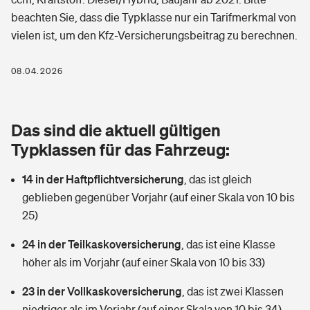
Berufshaftpflichtversicherung
beachten Sie, dass die Typklasse nur ein Tarifmerkmal von
Rechts­schutz­ver­si­che­rung
vielen ist, um den Kfz-Versicherungsbeitrag zu berechnen.
Photovoltaik
Private Krankenversicherung
Zur Übersicht
Fahrradversicherung
Wärmepumpen versichern
08.04.2026
Zahnzusatzversicherung
Unfallversicherung
Tools
Glasversicherung
Dread-Disease-Versicherung
Das sind die aktuell gültigen
Kinderunfall­ver­si­che­rung
Rentenrechner: Wie viel Geld bekomme ich im Alter?
Vermieterrrechtsschutz
Typklassen für das Fahrzeug:
Tierkrankenversicherung
Kinderinvalidität
14 in der Haftpflichtversicherung
,
das ist gleich
Wer versichert was: Jetzt Versicherer finden
Mietkautionsversicherung
Zur Übersicht
geblieben gegenüber Vorjahr (auf einer Skala von 10 bis
Reiseversicherung
25)
Sie haben Fragen?
Restkreditversicherung
Tools
Hundehalter-Haftpflicht
24 in der Teilkaskoversicherung
,
das ist eine Klasse
Zur Übersicht
höher als im Vorjahr (auf einer Skala von 10 bis 33)
Pferdehalter-Haftpflicht
Wer versichert was: Jetzt Versicherer finden
23 in der Vollkaskoversicherung
,
das ist zwei Klassen
Tools
Handyversicherung
niedriger als im Vorjahr (auf einer Skala von 10 bis 34)