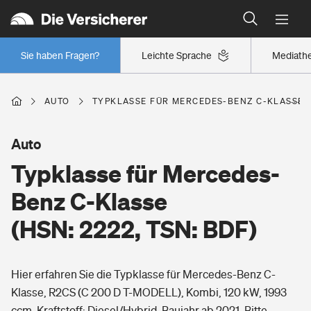
Typklassen: So ist Ihr Auto eingestuft
Wer versichert was: Jetzt Versicherer finden
Regionalklassen: So ist Ihre Region eingestuft
Sie haben Fragen?
Leichte Sprache
Mediath
Wer versichert was: Jetzt Versicherer finden
AUTO
TYPKLASSE FÜR MERCEDES-BENZ C-KLASSE (H
Beruf
Auto
Typklasse für Mercedes-
Berufsunfähigkeitsversicherung
Wohnen
Benz C-Klasse
Erwerbsunfähigkeitsversicherung
(HSN: 2222, TSN: BDF)
Wohngebäudeversicherung
Freizeit
Grundfähigkeitsversicherung
Hier erfahren Sie die Typklasse für Mercedes-Benz C-
Hausratversicherung
Arbeitsrechtsschutz
Klasse, R2CS (C 200 D T-MODELL), Kombi, 120 kW, 1993
Pri­vate Haft­pflicht­
Gesundheit
ccm, Kraftstoff: Diesel/Hybrid, Baujahr ab 2021. Bitte
Elementarversicherung