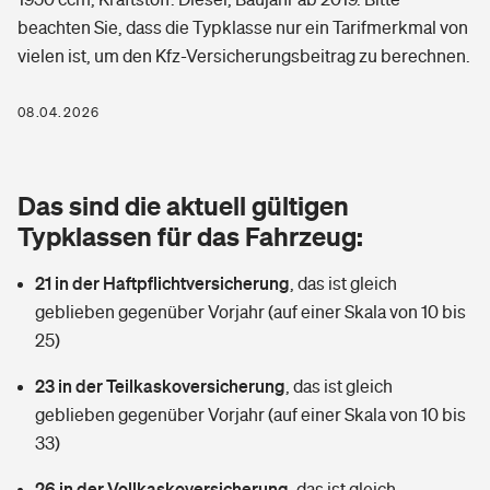
Berufshaftpflichtversicherung
beachten Sie, dass die Typklasse nur ein Tarifmerkmal von
Rechts­schutz­ver­si­che­rung
vielen ist, um den Kfz-Versicherungsbeitrag zu berechnen.
Photovoltaik
Private Krankenversicherung
Zur Übersicht
Fahrradversicherung
Wärmepumpen versichern
08.04.2026
Zahnzusatzversicherung
Unfallversicherung
Tools
Glasversicherung
Dread-Disease-Versicherung
Das sind die aktuell gültigen
Kinderunfall­ver­si­che­rung
Rentenrechner: Wie viel Geld bekomme ich im Alter?
Vermieterrrechtsschutz
Typklassen für das Fahrzeug:
Tierkrankenversicherung
Kinderinvalidität
21 in der Haftpflichtversicherung
,
das ist gleich
Wer versichert was: Jetzt Versicherer finden
Mietkautionsversicherung
Zur Übersicht
geblieben gegenüber Vorjahr (auf einer Skala von 10 bis
Reiseversicherung
25)
Sie haben Fragen?
Restkreditversicherung
Tools
Hundehalter-Haftpflicht
23 in der Teilkaskoversicherung
,
das ist gleich
Zur Übersicht
geblieben gegenüber Vorjahr (auf einer Skala von 10 bis
Pferdehalter-Haftpflicht
Wer versichert was: Jetzt Versicherer finden
33)
Tools
26 in der Vollkaskoversicherung
Handyversicherung
,
das ist gleich