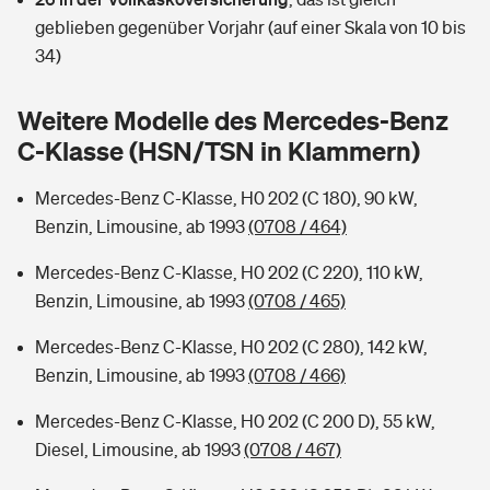
Sie haben Fragen?
geblieben gegenüber Vorjahr (auf einer Skala von 10 bis
Hochwasser-Check: Wie gefährdet ist Ihr Haus?
Private Cyberversicherung
34)
Rentenrechner: Wie viel Geld bekomme ich im Alter?
Wer versichert was: Jetzt Versicherer finden
Musikinstrumentenversicherung
Weitere Modelle des Mercedes-Benz
C-Klasse (HSN/TSN in Klammern)
Sie haben Fragen?
Zur Übersicht
Mercedes-Benz C-Klasse, H0 202 (C 180), 90 kW,
Benzin, Limousine, ab 1993
(0708 / 464)
Tools
Mercedes-Benz C-Klasse, H0 202 (C 220), 110 kW,
Benzin, Limousine, ab 1993
(0708 / 465)
Kinderunfall-Check: Mehr Sicherheit für deine Kids
Mercedes-Benz C-Klasse, H0 202 (C 280), 142 kW,
Typklassen: So ist Ihr Auto eingestuft
Benzin, Limousine, ab 1993
(0708 / 466)
Mercedes-Benz C-Klasse, H0 202 (C 200 D), 55 kW,
Sie haben Fragen?
Diesel, Limousine, ab 1993
(0708 / 467)