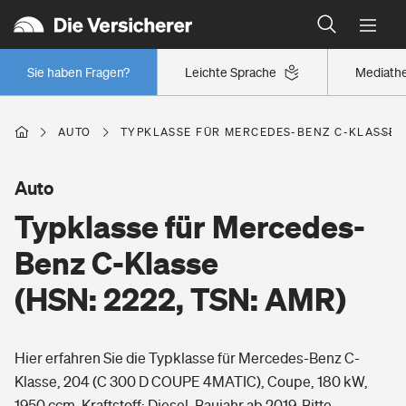
Typklassen: So ist Ihr Auto eingestuft
Wer versichert was: Jetzt Versicherer finden
Regionalklassen: So ist Ihre Region eingestuft
Sie haben Fragen?
Leichte Sprache
Mediath
Wer versichert was: Jetzt Versicherer finden
AUTO
TYPKLASSE FÜR MERCEDES-BENZ C-KLASSE (H
Beruf
Auto
Typklasse für Mercedes-
Berufsunfähigkeitsversicherung
Wohnen
Benz C-Klasse
Erwerbsunfähigkeitsversicherung
(HSN: 2222, TSN: AMR)
Wohngebäudeversicherung
Freizeit
Grundfähigkeitsversicherung
Hier erfahren Sie die Typklasse für Mercedes-Benz C-
Hausratversicherung
Arbeitsrechtsschutz
Klasse, 204 (C 300 D COUPE 4MATIC), Coupe, 180 kW,
Pri­vate Haft­pflicht­
Gesundheit
1950 ccm, Kraftstoff: Diesel, Baujahr ab 2019. Bitte
Elementarversicherung