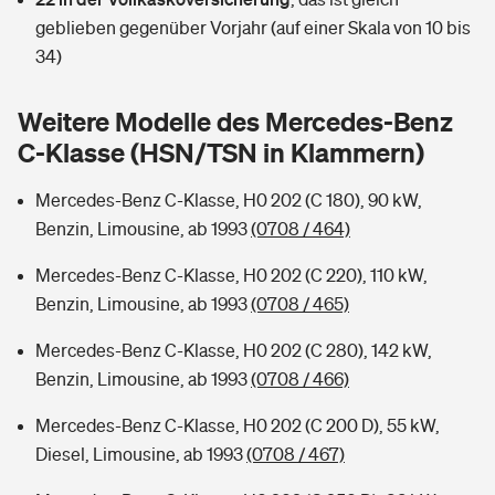
Sie haben Fragen?
geblieben gegenüber Vorjahr (auf einer Skala von 10 bis
Hochwasser-Check: Wie gefährdet ist Ihr Haus?
Private Cyberversicherung
34)
Rentenrechner: Wie viel Geld bekomme ich im Alter?
Wer versichert was: Jetzt Versicherer finden
Musikinstrumentenversicherung
Weitere Modelle des Mercedes-Benz
C-Klasse (HSN/TSN in Klammern)
Sie haben Fragen?
Zur Übersicht
Mercedes-Benz C-Klasse, H0 202 (C 180), 90 kW,
Benzin, Limousine, ab 1993
(0708 / 464)
Tools
Mercedes-Benz C-Klasse, H0 202 (C 220), 110 kW,
Benzin, Limousine, ab 1993
(0708 / 465)
Kinderunfall-Check: Mehr Sicherheit für deine Kids
Mercedes-Benz C-Klasse, H0 202 (C 280), 142 kW,
Typklassen: So ist Ihr Auto eingestuft
Benzin, Limousine, ab 1993
(0708 / 466)
Mercedes-Benz C-Klasse, H0 202 (C 200 D), 55 kW,
Sie haben Fragen?
Diesel, Limousine, ab 1993
(0708 / 467)