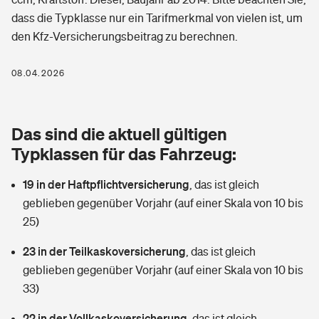
Berufshaftpflichtversicherung
dass die Typklasse nur ein Tarifmerkmal von vielen ist, um
Rechts­schutz­ver­si­che­rung
den Kfz-Versicherungsbeitrag zu berechnen.
Photovoltaik
Private Krankenversicherung
Zur Übersicht
Fahrradversicherung
Wärmepumpen versichern
08.04.2026
Zahnzusatzversicherung
Unfallversicherung
Tools
Glasversicherung
Dread-Disease-Versicherung
Das sind die aktuell gültigen
Kinderunfall­ver­si­che­rung
Rentenrechner: Wie viel Geld bekomme ich im Alter?
Vermieterrrechtsschutz
Typklassen für das Fahrzeug:
Tierkrankenversicherung
Kinderinvalidität
19 in der Haftpflichtversicherung
,
das ist gleich
Wer versichert was: Jetzt Versicherer finden
Mietkautionsversicherung
Zur Übersicht
geblieben gegenüber Vorjahr (auf einer Skala von 10 bis
Reiseversicherung
25)
Sie haben Fragen?
Restkreditversicherung
Tools
Hundehalter-Haftpflicht
23 in der Teilkaskoversicherung
,
das ist gleich
Zur Übersicht
geblieben gegenüber Vorjahr (auf einer Skala von 10 bis
Pferdehalter-Haftpflicht
Wer versichert was: Jetzt Versicherer finden
33)
Tools
22 in der Vollkaskoversicherung
Handyversicherung
,
das ist gleich