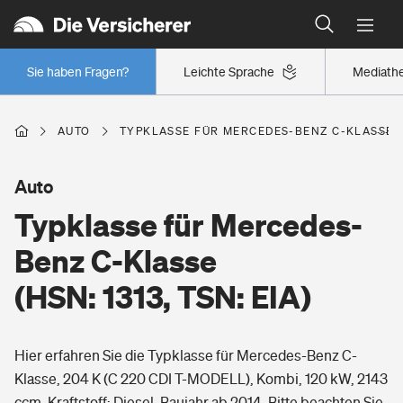
Typklassen: So ist Ihr Auto eingestuft
Wer versichert was: Jetzt Versicherer finden
Regionalklassen: So ist Ihre Region eingestuft
Sie haben Fragen?
Leichte Sprache
Mediath
Wer versichert was: Jetzt Versicherer finden
AUTO
TYPKLASSE FÜR MERCEDES-BENZ C-KLASSE (HS
Beruf
Auto
Typklasse für Mercedes-
Berufsunfähigkeitsversicherung
Wohnen
Benz C-Klasse
Erwerbsunfähigkeitsversicherung
(HSN: 1313, TSN: EIA)
Wohngebäudeversicherung
Freizeit
Grundfähigkeitsversicherung
Hier erfahren Sie die Typklasse für Mercedes-Benz C-
Hausratversicherung
Arbeitsrechtsschutz
Klasse, 204 K (C 220 CDI T-MODELL), Kombi, 120 kW, 2143
Pri­vate Haft­pflicht­
Gesundheit
ccm, Kraftstoff: Diesel, Baujahr ab 2014. Bitte beachten Sie,
Elementarversicherung