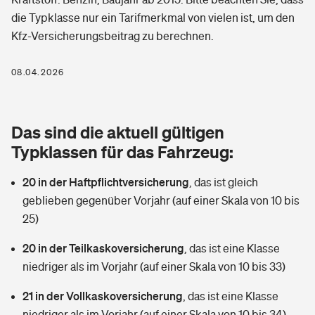
Berufshaftpflichtversicherung
die Typklasse nur ein Tarifmerkmal von vielen ist, um den
Rechts­schutz­ver­si­che­rung
Kfz-Versicherungsbeitrag zu berechnen.
Photovoltaik
Private Krankenversicherung
Zur Übersicht
Fahrradversicherung
Wärmepumpen versichern
08.04.2026
Zahnzusatzversicherung
Unfallversicherung
Tools
Glasversicherung
Dread-Disease-Versicherung
Das sind die aktuell gültigen
Kinderunfall­ver­si­che­rung
Rentenrechner: Wie viel Geld bekomme ich im Alter?
Vermieterrrechtsschutz
Typklassen für das Fahrzeug:
Tierkrankenversicherung
Kinderinvalidität
20 in der Haftpflichtversicherung
,
das ist gleich
Wer versichert was: Jetzt Versicherer finden
Mietkautionsversicherung
Zur Übersicht
geblieben gegenüber Vorjahr (auf einer Skala von 10 bis
Reiseversicherung
25)
Sie haben Fragen?
Restkreditversicherung
Tools
Hundehalter-Haftpflicht
20 in der Teilkaskoversicherung
,
das ist eine Klasse
Zur Übersicht
niedriger als im Vorjahr (auf einer Skala von 10 bis 33)
Pferdehalter-Haftpflicht
Wer versichert was: Jetzt Versicherer finden
21 in der Vollkaskoversicherung
,
das ist eine Klasse
Tools
Handyversicherung
niedriger als im Vorjahr (auf einer Skala von 10 bis 34)