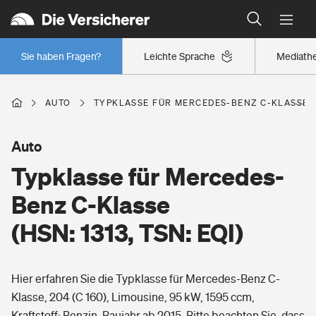
Typklassen: So ist Ihr Auto eingestuft
Wer versichert was: Jetzt Versicherer finden
Regionalklassen: So ist Ihre Region eingestuft
Sie haben Fragen?
Leichte Sprache
Mediath
Wer versichert was: Jetzt Versicherer finden
AUTO
TYPKLASSE FÜR MERCEDES-BENZ C-KLASSE (HS
Beruf
Auto
Typklasse für Mercedes-
Berufsunfähigkeitsversicherung
Wohnen
Benz C-Klasse
Erwerbsunfähigkeitsversicherung
(HSN: 1313, TSN: EQI)
Wohngebäudeversicherung
Freizeit
Grundfähigkeitsversicherung
Hier erfahren Sie die Typklasse für Mercedes-Benz C-
Hausratversicherung
Arbeitsrechtsschutz
Klasse, 204 (C 160), Limousine, 95 kW, 1595 ccm,
Pri­vate Haft­pflicht­
Gesundheit
Kraftstoff: Benzin, Baujahr ab 2015. Bitte beachten Sie, dass
Elementarversicherung