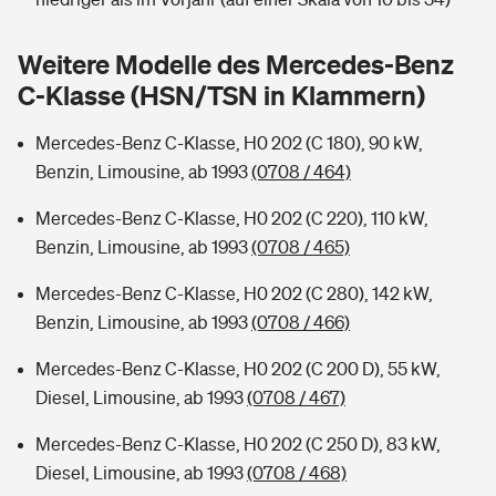
Sie haben Fragen?
Hochwasser-Check: Wie gefährdet ist Ihr Haus?
Private Cyberversicherung
Weitere Modelle des Mercedes-Benz
Rentenrechner: Wie viel Geld bekomme ich im Alter?
C-Klasse (HSN/TSN in Klammern)
Wer versichert was: Jetzt Versicherer finden
Musikinstrumentenversicherung
Mercedes-Benz C-Klasse, H0 202 (C 180), 90 kW,
Sie haben Fragen?
Zur Übersicht
Benzin, Limousine, ab 1993
(0708 / 464)
Mercedes-Benz C-Klasse, H0 202 (C 220), 110 kW,
Tools
Benzin, Limousine, ab 1993
(0708 / 465)
Mercedes-Benz C-Klasse, H0 202 (C 280), 142 kW,
Kinderunfall-Check: Mehr Sicherheit für deine Kids
Benzin, Limousine, ab 1993
(0708 / 466)
Mercedes-Benz C-Klasse, H0 202 (C 200 D), 55 kW,
Typklassen: So ist Ihr Auto eingestuft
Diesel, Limousine, ab 1993
(0708 / 467)
Sie haben Fragen?
Mercedes-Benz C-Klasse, H0 202 (C 250 D), 83 kW,
Diesel, Limousine, ab 1993
(0708 / 468)