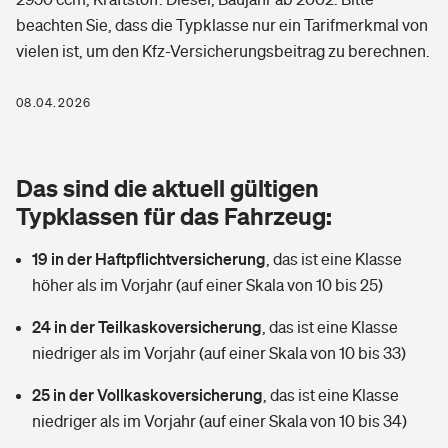
Berufshaftpflichtversicherung
beachten Sie, dass die Typklasse nur ein Tarifmerkmal von
Rechts­schutz­ver­si­che­rung
vielen ist, um den Kfz-Versicherungsbeitrag zu berechnen.
Photovoltaik
Private Krankenversicherung
Zur Übersicht
Fahrradversicherung
Wärmepumpen versichern
08.04.2026
Zahnzusatzversicherung
Unfallversicherung
Tools
Glasversicherung
Dread-Disease-Versicherung
Das sind die aktuell gültigen
Kinderunfall­ver­si­che­rung
Rentenrechner: Wie viel Geld bekomme ich im Alter?
Vermieterrrechtsschutz
Typklassen für das Fahrzeug:
Tierkrankenversicherung
Kinderinvalidität
19 in der Haftpflichtversicherung
,
das ist eine Klasse
Wer versichert was: Jetzt Versicherer finden
Mietkautionsversicherung
Zur Übersicht
höher als im Vorjahr (auf einer Skala von 10 bis 25)
Reiseversicherung
Sie haben Fragen?
Restkreditversicherung
24 in der Teilkaskoversicherung
,
das ist eine Klasse
Tools
Hundehalter-Haftpflicht
niedriger als im Vorjahr (auf einer Skala von 10 bis 33)
Zur Übersicht
25 in der Vollkaskoversicherung
Pferdehalter-Haftpflicht
,
das ist eine Klasse
Wer versichert was: Jetzt Versicherer finden
niedriger als im Vorjahr (auf einer Skala von 10 bis 34)
Tools
Handyversicherung