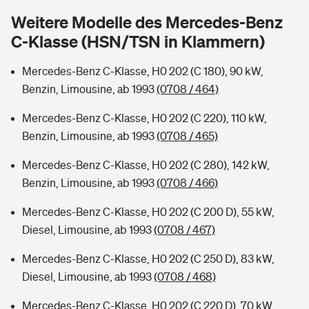
Sie haben Fragen?
Weitere Modelle des Mercedes-Benz
Hochwasser-Check: Wie gefährdet ist Ihr Haus?
Private Cyberversicherung
C-Klasse (HSN/TSN in Klammern)
Rentenrechner: Wie viel Geld bekomme ich im Alter?
Wer versichert was: Jetzt Versicherer finden
Musikinstrumentenversicherung
Mercedes-Benz C-Klasse, H0 202 (C 180), 90 kW,
Benzin, Limousine, ab 1993
(0708 / 464)
Sie haben Fragen?
Zur Übersicht
Mercedes-Benz C-Klasse, H0 202 (C 220), 110 kW,
Benzin, Limousine, ab 1993
(0708 / 465)
Tools
Mercedes-Benz C-Klasse, H0 202 (C 280), 142 kW,
Benzin, Limousine, ab 1993
(0708 / 466)
Kinderunfall-Check: Mehr Sicherheit für deine Kids
Mercedes-Benz C-Klasse, H0 202 (C 200 D), 55 kW,
Diesel, Limousine, ab 1993
(0708 / 467)
Typklassen: So ist Ihr Auto eingestuft
Mercedes-Benz C-Klasse, H0 202 (C 250 D), 83 kW,
Sie haben Fragen?
Diesel, Limousine, ab 1993
(0708 / 468)
Mercedes-Benz C-Klasse, H0 202 (C 220 D), 70 kW,