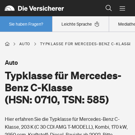
Typklassen: So ist Ihr Auto eingestuft
Wer versichert was: Jetzt Versicherer finden
Regionalklassen: So ist Ihre Region eingestuft
Sie haben Fragen?
Leichte Sprache
Mediath
Wer versichert was: Jetzt Versicherer finden
AUTO
TYPKLASSE FÜR MERCEDES-BENZ C-KLASSE (H
Beruf
Auto
Typklasse für Mercedes-
Berufsunfähigkeitsversicherung
Wohnen
Benz C-Klasse
Erwerbsunfähigkeitsversicherung
(HSN: 0710, TSN: 585)
Wohngebäudeversicherung
Freizeit
Grundfähigkeitsversicherung
Hier erfahren Sie die Typklasse für Mercedes-Benz C-
Hausratversicherung
Arbeitsrechtsschutz
Klasse, 203 K (C 30 CDI AMG T-MODELL), Kombi, 170 kW,
Pri­vate Haft­pflicht­
Gesundheit
2950 ccm, Kraftstoff: Diesel, Baujahr ab 2002. Bitte
Elementarversicherung