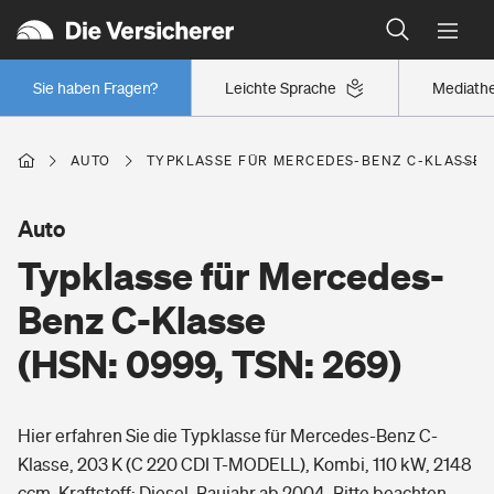
Typklassen: So ist Ihr Auto eingestuft
Wer versichert was: Jetzt Versicherer finden
Regionalklassen: So ist Ihre Region eingestuft
Sie haben Fragen?
Leichte Sprache
Mediath
Wer versichert was: Jetzt Versicherer finden
AUTO
TYPKLASSE FÜR MERCEDES-BENZ C-KLASSE (H
Beruf
Auto
Typklasse für Mercedes-
Berufsunfähigkeitsversicherung
Wohnen
Benz C-Klasse
Erwerbsunfähigkeitsversicherung
(HSN: 0999, TSN: 269)
Wohngebäudeversicherung
Freizeit
Grundfähigkeitsversicherung
Hier erfahren Sie die Typklasse für Mercedes-Benz C-
Hausratversicherung
Arbeitsrechtsschutz
Klasse, 203 K (C 220 CDI T-MODELL), Kombi, 110 kW, 2148
Pri­vate Haft­pflicht­
Gesundheit
ccm, Kraftstoff: Diesel, Baujahr ab 2004. Bitte beachten
Elementarversicherung