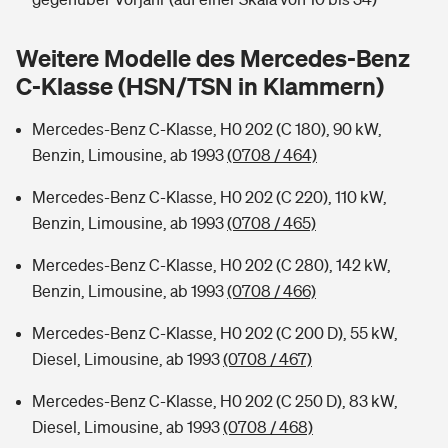
Sie haben Fragen?
Hochwasser-Check: Wie gefährdet ist Ihr Haus?
Private Cyberversicherung
Weitere Modelle des Mercedes-Benz
Rentenrechner: Wie viel Geld bekomme ich im Alter?
C-Klasse (HSN/TSN in Klammern)
Wer versichert was: Jetzt Versicherer finden
Musikinstrumentenversicherung
Mercedes-Benz C-Klasse, H0 202 (C 180), 90 kW,
Sie haben Fragen?
Zur Übersicht
Benzin, Limousine, ab 1993
(0708 / 464)
Mercedes-Benz C-Klasse, H0 202 (C 220), 110 kW,
Tools
Benzin, Limousine, ab 1993
(0708 / 465)
Mercedes-Benz C-Klasse, H0 202 (C 280), 142 kW,
Kinderunfall-Check: Mehr Sicherheit für deine Kids
Benzin, Limousine, ab 1993
(0708 / 466)
Mercedes-Benz C-Klasse, H0 202 (C 200 D), 55 kW,
Typklassen: So ist Ihr Auto eingestuft
Diesel, Limousine, ab 1993
(0708 / 467)
Sie haben Fragen?
Mercedes-Benz C-Klasse, H0 202 (C 250 D), 83 kW,
Diesel, Limousine, ab 1993
(0708 / 468)