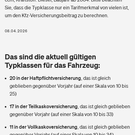
Berufshaftpflichtversicherung
Sie, dass die Typklasse nur ein Tarifmerkmal von vielen ist,
Rechts­schutz­ver­si­che­rung
um den Kfz-Versicherungsbeitrag zu berechnen.
Photovoltaik
Private Krankenversicherung
Zur Übersicht
Fahrradversicherung
Wärmepumpen versichern
08.04.2026
Zahnzusatzversicherung
Unfallversicherung
Tools
Glasversicherung
Dread-Disease-Versicherung
Das sind die aktuell gültigen
Kinderunfall­ver­si­che­rung
Rentenrechner: Wie viel Geld bekomme ich im Alter?
Vermieterrrechtsschutz
Typklassen für das Fahrzeug:
Tierkrankenversicherung
Kinderinvalidität
20 in der Haftpflichtversicherung
,
das ist gleich
Wer versichert was: Jetzt Versicherer finden
Mietkautionsversicherung
Zur Übersicht
geblieben gegenüber Vorjahr (auf einer Skala von 10 bis
Reiseversicherung
25)
Sie haben Fragen?
Restkreditversicherung
Tools
Hundehalter-Haftpflicht
17 in der Teilkaskoversicherung
,
das ist gleich geblieben
Zur Übersicht
gegenüber Vorjahr (auf einer Skala von 10 bis 33)
Pferdehalter-Haftpflicht
Wer versichert was: Jetzt Versicherer finden
11 in der Vollkaskoversicherung
,
das ist gleich geblieben
Tools
Handyversicherung
gegenüber Vorjahr (auf einer Skala von 10 bis 34)