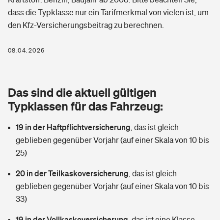
Berufshaftpflichtversicherung
dass die Typklasse nur ein Tarifmerkmal von vielen ist, um
Rechts­schutz­ver­si­che­rung
den Kfz-Versicherungsbeitrag zu berechnen.
Photovoltaik
Private Krankenversicherung
Zur Übersicht
Fahrradversicherung
Wärmepumpen versichern
08.04.2026
Zahnzusatzversicherung
Unfallversicherung
Tools
Glasversicherung
Dread-Disease-Versicherung
Das sind die aktuell gültigen
Kinderunfall­ver­si­che­rung
Rentenrechner: Wie viel Geld bekomme ich im Alter?
Vermieterrrechtsschutz
Typklassen für das Fahrzeug:
Tierkrankenversicherung
Kinderinvalidität
19 in der Haftpflichtversicherung
,
das ist gleich
Wer versichert was: Jetzt Versicherer finden
Mietkautionsversicherung
Zur Übersicht
geblieben gegenüber Vorjahr (auf einer Skala von 10 bis
Reiseversicherung
25)
Sie haben Fragen?
Restkreditversicherung
Tools
Hundehalter-Haftpflicht
20 in der Teilkaskoversicherung
,
das ist gleich
Zur Übersicht
geblieben gegenüber Vorjahr (auf einer Skala von 10 bis
Pferdehalter-Haftpflicht
Wer versichert was: Jetzt Versicherer finden
33)
Tools
19 in der Vollkaskoversicherung
Handyversicherung
,
das ist eine Klasse