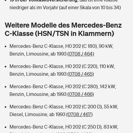
Sie haben Fragen?
niedriger als im Vorjahr (auf einer Skala von 10 bis 34)
Hochwasser-Check: Wie gefährdet ist Ihr Haus?
Private Cyberversicherung
Rentenrechner: Wie viel Geld bekomme ich im Alter?
Weitere Modelle des Mercedes-Benz
Wer versichert was: Jetzt Versicherer finden
Musikinstrumentenversicherung
C-Klasse (HSN/TSN in Klammern)
Sie haben Fragen?
Zur Übersicht
Mercedes-Benz C-Klasse, H0 202 (C 180), 90 kW,
Benzin, Limousine, ab 1993
(0708 / 464)
Tools
Mercedes-Benz C-Klasse, H0 202 (C 220), 110 kW,
Benzin, Limousine, ab 1993
(0708 / 465)
Kinderunfall-Check: Mehr Sicherheit für deine Kids
Mercedes-Benz C-Klasse, H0 202 (C 280), 142 kW,
Benzin, Limousine, ab 1993
(0708 / 466)
Typklassen: So ist Ihr Auto eingestuft
Mercedes-Benz C-Klasse, H0 202 (C 200 D), 55 kW,
Diesel, Limousine, ab 1993
(0708 / 467)
Sie haben Fragen?
Mercedes-Benz C-Klasse, H0 202 (C 250 D), 83 kW,