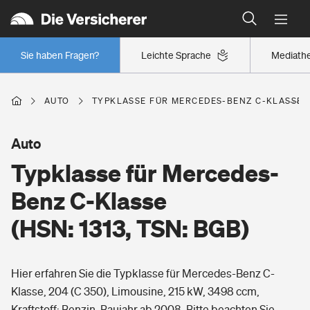
Typklassen: So ist Ihr Auto eingestuft
Wer versichert was: Jetzt Versicherer finden
Regionalklassen: So ist Ihre Region eingestuft
Sie haben Fragen?
Leichte Sprache
Mediath
Wer versichert was: Jetzt Versicherer finden
AUTO
TYPKLASSE FÜR MERCEDES-BENZ C-KLASSE (H
Beruf
Auto
Typklasse für Mercedes-
Berufsunfähigkeitsversicherung
Wohnen
Benz C-Klasse
Erwerbsunfähigkeitsversicherung
(HSN: 1313, TSN: BGB)
Wohngebäudeversicherung
Freizeit
Grundfähigkeitsversicherung
Hier erfahren Sie die Typklasse für Mercedes-Benz C-
Hausratversicherung
Arbeitsrechtsschutz
Klasse, 204 (C 350), Limousine, 215 kW, 3498 ccm,
Pri­vate Haft­pflicht­
Gesundheit
Kraftstoff: Benzin, Baujahr ab 2008. Bitte beachten Sie,
Elementarversicherung