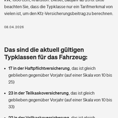
Berufshaftpflichtversicherung
beachten Sie, dass die Typklasse nur ein Tarifmerkmal von
Rechts­schutz­ver­si­che­rung
vielen ist, um den Kfz-Versicherungsbeitrag zu berechnen.
Photovoltaik
Private Krankenversicherung
Zur Übersicht
Fahrradversicherung
Wärmepumpen versichern
08.04.2026
Zahnzusatzversicherung
Unfallversicherung
Tools
Glasversicherung
Dread-Disease-Versicherung
Das sind die aktuell gültigen
Kinderunfall­ver­si­che­rung
Rentenrechner: Wie viel Geld bekomme ich im Alter?
Vermieterrrechtsschutz
Typklassen für das Fahrzeug:
Tierkrankenversicherung
Kinderinvalidität
17 in der Haftpflichtversicherung
,
das ist gleich
Wer versichert was: Jetzt Versicherer finden
Mietkautionsversicherung
Zur Übersicht
geblieben gegenüber Vorjahr (auf einer Skala von 10 bis
Reiseversicherung
25)
Sie haben Fragen?
Restkreditversicherung
Tools
Hundehalter-Haftpflicht
23 in der Teilkaskoversicherung
,
das ist gleich
Zur Übersicht
geblieben gegenüber Vorjahr (auf einer Skala von 10 bis
Pferdehalter-Haftpflicht
Wer versichert was: Jetzt Versicherer finden
33)
Tools
22 in der Vollkaskoversicherung
Handyversicherung
,
das ist gleich