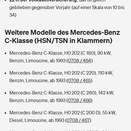
Sie haben Fragen?
geblieben gegenüber Vorjahr (auf einer Skala von 10 bis
Hochwasser-Check: Wie gefährdet ist Ihr Haus?
Private Cyberversicherung
34)
Rentenrechner: Wie viel Geld bekomme ich im Alter?
Wer versichert was: Jetzt Versicherer finden
Musikinstrumentenversicherung
Weitere Modelle des Mercedes-Benz
C-Klasse (HSN/TSN in Klammern)
Sie haben Fragen?
Zur Übersicht
Mercedes-Benz C-Klasse, H0 202 (C 180), 90 kW,
Benzin, Limousine, ab 1993
(0708 / 464)
Tools
Mercedes-Benz C-Klasse, H0 202 (C 220), 110 kW,
Benzin, Limousine, ab 1993
(0708 / 465)
Kinderunfall-Check: Mehr Sicherheit für deine Kids
Mercedes-Benz C-Klasse, H0 202 (C 280), 142 kW,
Typklassen: So ist Ihr Auto eingestuft
Benzin, Limousine, ab 1993
(0708 / 466)
Mercedes-Benz C-Klasse, H0 202 (C 200 D), 55 kW,
Sie haben Fragen?
Diesel, Limousine, ab 1993
(0708 / 467)