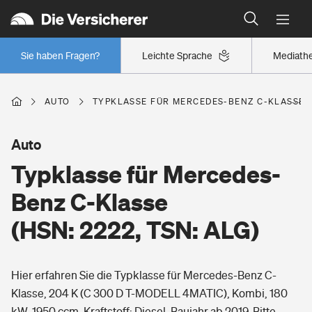
Typklassen: So ist Ihr Auto eingestuft
Wer versichert was: Jetzt Versicherer finden
Regionalklassen: So ist Ihre Region eingestuft
Sie haben Fragen?
Leichte Sprache
Mediath
Wer versichert was: Jetzt Versicherer finden
AUTO
TYPKLASSE FÜR MERCEDES-BENZ C-KLASSE (H
Beruf
Auto
Typklasse für Mercedes-
Berufsunfähigkeitsversicherung
Wohnen
Benz C-Klasse
Erwerbsunfähigkeitsversicherung
(HSN: 2222, TSN: ALG)
Wohngebäudeversicherung
Freizeit
Grundfähigkeitsversicherung
Hier erfahren Sie die Typklasse für Mercedes-Benz C-
Hausratversicherung
Arbeitsrechtsschutz
Klasse, 204 K (C 300 D T-MODELL 4MATIC), Kombi, 180
Pri­vate Haft­pflicht­
Gesundheit
kW, 1950 ccm, Kraftstoff: Diesel, Baujahr ab 2019. Bitte
Elementarversicherung